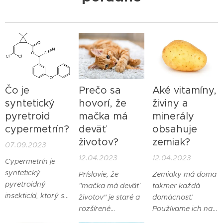
Čo je
Prečo sa
Aké vitamíny,
syntetický
hovorí, že
živiny a
pyretroid
mačka má
minerály
cypermetrín?
deväť
obsahuje
životov?
zemiak?
07.09.2023
12.04.2023
12.04.2023
Cypermetrín je
syntetický
Príslovie, že
Zemiaky má doma
pyretroidný
"mačka má deväť
takmer každá
insekticíd, ktorý sa
životov" je staré a
domácnosť.
používa na
rozšírené
Používame ich na
kontrolu škodcov
porekadlo, ktoré
prípravu rôznych