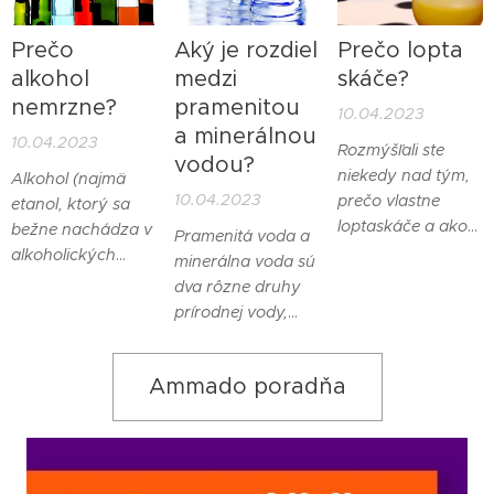
dochádza, keď
týkajú čísla 13 a
svetlo prechádza
piatku.
Prečo
Aký je rozdiel
Prečo lopta
medzi dvoma
alkohol
medzi
skáče?
prostrediami s
nemrzne?
pramenitou
10.04.2023
rôznymi indexmi
a minerálnou
10.04.2023
lomu, napríklad
Rozmýšľali ste
vodou?
vzduchom a
niekedy nad tým,
Alkohol (najmä
vodou. Index lomu
10.04.2023
prečo vlastne
etanol, ktorý sa
je miera, ktorá
loptaskáče a ako
bežne nachádza v
Pramenitá voda a
opisuje, ako rýchlo
je to možné?
alkoholických
minerálna voda sú
svetlo prechádza
Zodpovedzme si
nápojoch)
dva rôzne druhy
daným
túto zaujímavú
nezamŕza pri
prírodnej vody,
prostredím.
otázku.
bežných
ktoré sa líšia
teplotách, na ktoré
pôvodom,
sme zvyknutí v
Ammado poradňa
obsahom
každodennom
minerálnych látok
živote, pretože
a spôsobom ich
jeho bod mrazu je
získavania.
oveľa nižší ako bod