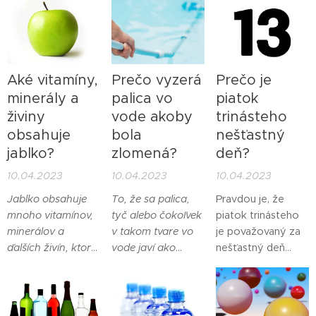
v
sa vzťahuje na
jedál. Zamysleli ste
poľnohospodárstve,
schopnosť mačiek
sa však niekedy
veterinárnej
prežiť situácie,
nad tým, čo
medicíne,
ktoré sa môžu
vlastne obyčajný a
stavebníctve a
zdať smrteľné
cenovo dostupný
Aké vitamíny,
Prečo vyzerá
Prečo je
domácnostiach.
alebo pre život
zemiak obsahuje?
minerály a
palica vo
piatok
nebezpečné.
živiny
vode akoby
trinásteho
obsahuje
bola
nešťastný
jablko?
zlomená?
deň?
10.04.2023
10.04.2023
10.04.2023
Jablko obsahuje
To, že sa palica,
Pravdou je, že
mnoho vitamínov,
tyč alebo čokoľvek
piatok trinásteho
minerálov a
v takom tvare vo
je považovaný za
ďalších živín, ktoré
vode javí ako
nešťastný deň
sú prospešné pre
zlomené, je
kvôli kombinácii
naše zdravie.
dôsledkom javu,
dvoch rôznych
ktorý sa nazýva
presvedčení a
lom svetla. K lomu
povier, ktoré sa