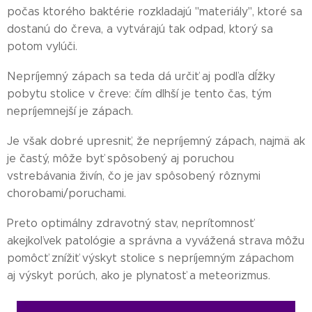
počas ktorého baktérie rozkladajú "materiály", ktoré sa
dostanú do čreva, a vytvárajú tak odpad, ktorý sa
potom vylúči.
Nepríjemný zápach sa teda dá určiť aj podľa dĺžky
pobytu stolice v čreve: čím dlhší je tento čas, tým
nepríjemnejší je zápach.
Je však dobré upresniť, že nepríjemný zápach, najmä ak
je častý, môže byť spôsobený aj poruchou
vstrebávania živín, čo je jav spôsobený rôznymi
chorobami/poruchami.
Preto optimálny zdravotný stav, neprítomnosť
akejkoľvek patológie a správna a vyvážená strava môžu
pomôcť znížiť výskyt stolice s nepríjemným zápachom
aj výskyt porúch, ako je plynatosť a meteorizmus.