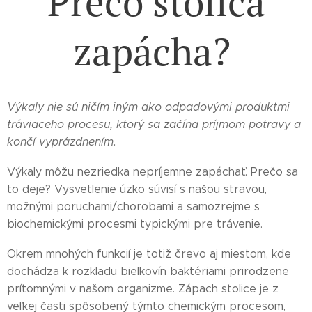
Prečo stolica
zapácha?
Výkaly nie sú ničím iným ako odpadovými produktmi
tráviaceho procesu, ktorý sa začína príjmom potravy a
končí vyprázdnením.
Výkaly môžu nezriedka nepríjemne zapáchať. Prečo sa
to deje? Vysvetlenie úzko súvisí s našou stravou,
možnými poruchami/chorobami a samozrejme s
biochemickými procesmi typickými pre trávenie.
Okrem mnohých funkcií je totiž črevo aj miestom, kde
dochádza k rozkladu bielkovín baktériami prirodzene
prítomnými v našom organizme. Zápach stolice je z
veľkej časti spôsobený týmto chemickým procesom,