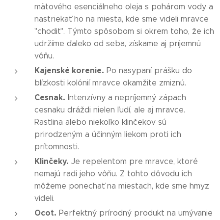
mätového esenciálneho oleja s pohárom vody a
nastriekať ho na miesta, kde sme videli mravce
"chodiť". Týmto spôsobom si okrem toho, že ich
udržíme ďaleko od seba, získame aj príjemnú
vôňu.
Kajenské korenie.
Po nasypaní prášku do
blízkosti kolónií mravce okamžite zmiznú.
Cesnak.
Intenzívny a nepríjemný zápach
cesnaku dráždi nielen ľudí, ale aj mravce.
Rastlina alebo niekoľko klinčekov sú
prirodzeným a účinným liekom proti ich
prítomnosti.
Klinčeky.
Je repelentom pre mravce, ktoré
nemajú radi jeho vôňu. Z tohto dôvodu ich
môžeme ponechať na miestach, kde sme hmyz
videli.
Ocot.
Perfektný prírodný produkt na umývanie