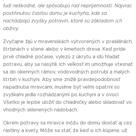
ľudí neškodné, ale spôsobujú rad nepríjemností. Najviac
postihnutou časťou domu je kuchyňa, kde sa
nachádzajú zvyšky potravín, ktoré sú základom ich
obživy.
Zvyčajne žijú v mraveniskách vytvorených v prasklinách,
štrbinách v stene alebo v kmeňoch dreva. Keď príde
prvé chladné počasie, vylezú z úkrytu a idú hľadať
potravu, aby sa nasýtili. Ich veľkosť im umožňuje vtesnať
sa do okenných rámov, vodovodných potrubí a malých
štrbín v kuchyni. Aby sme znížili pravdepodobnosť
napadnutia mravcami, musíme byť veľmi opatrní so
zvyškami jedla rozhádzanými po kuchyni a v ovocí.
Všetko je lepšie uložiť do chladničky alebo skladovať vo
vhodných sklenených nádobách.
Okrem potravy sa mravce môžu do domu dostať aj cez
rastliny a kvety. Môže sa stať, že keď si ich kúpime, už