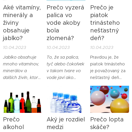
stavebníctve a
zdať smrteľné
cenovo dostupný
Aké vitamíny,
Prečo vyzerá
Prečo je
domácnostiach.
alebo pre život
zemiak obsahuje?
minerály a
palica vo
piatok
nebezpečné.
živiny
vode akoby
trinásteho
obsahuje
bola
nešťastný
jablko?
zlomená?
deň?
10.04.2023
10.04.2023
10.04.2023
Jablko obsahuje
To, že sa palica,
Pravdou je, že
mnoho vitamínov,
tyč alebo čokoľvek
piatok trinásteho
minerálov a
v takom tvare vo
je považovaný za
ďalších živín, ktoré
vode javí ako
nešťastný deň
sú prospešné pre
zlomené, je
kvôli kombinácii
naše zdravie.
dôsledkom javu,
dvoch rôznych
ktorý sa nazýva
presvedčení a
lom svetla. K lomu
povier, ktoré sa
dochádza, keď
týkajú čísla 13 a
svetlo prechádza
piatku.
Prečo
Aký je rozdiel
Prečo lopta
medzi dvoma
alkohol
medzi
skáče?
prostrediami s