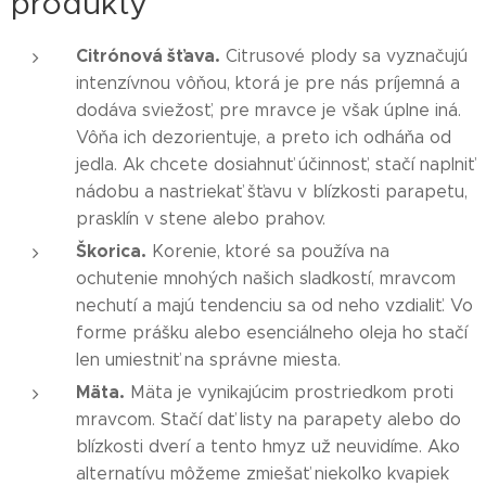
produkty
Citrónová šťava.
Citrusové plody sa vyznačujú
intenzívnou vôňou, ktorá je pre nás príjemná a
dodáva sviežosť, pre mravce je však úplne iná.
Vôňa ich dezorientuje, a preto ich odháňa od
jedla. Ak chcete dosiahnuť účinnosť, stačí naplniť
nádobu a nastriekať šťavu v blízkosti parapetu,
prasklín v stene alebo prahov.
Škorica.
Korenie, ktoré sa používa na
ochutenie mnohých našich sladkostí, mravcom
nechutí a majú tendenciu sa od neho vzdialiť. Vo
forme prášku alebo esenciálneho oleja ho stačí
len umiestniť na správne miesta.
Mäta.
Mäta je vynikajúcim prostriedkom proti
mravcom. Stačí dať listy na parapety alebo do
blízkosti dverí a tento hmyz už neuvidíme. Ako
alternatívu môžeme zmiešať niekoľko kvapiek