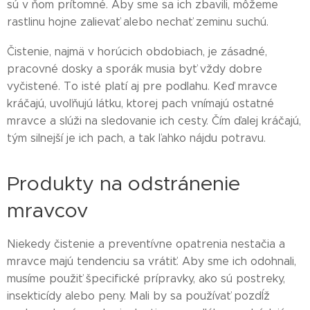
sú v ňom prítomné. Aby sme sa ich zbavili, môžeme
rastlinu hojne zalievať alebo nechať zeminu suchú.
Čistenie, najmä v horúcich obdobiach, je zásadné,
pracovné dosky a sporák musia byť vždy dobre
vyčistené. To isté platí aj pre podlahu. Keď mravce
kráčajú, uvoľňujú látku, ktorej pach vnímajú ostatné
mravce a slúži na sledovanie ich cesty. Čím ďalej kráčajú,
tým silnejší je ich pach, a tak ľahko nájdu potravu.
Produkty na odstránenie
mravcov
Niekedy čistenie a preventívne opatrenia nestačia a
mravce majú tendenciu sa vrátiť. Aby sme ich odohnali,
musíme použiť špecifické prípravky, ako sú postreky,
insekticídy alebo peny. Mali by sa používať pozdĺž