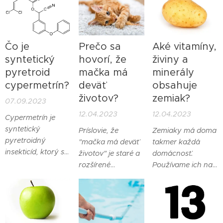
Čo je
Prečo sa
Aké vitamíny,
syntetický
hovorí, že
živiny a
pyretroid
mačka má
minerály
cypermetrín?
deväť
obsahuje
životov?
zemiak?
07.09.2023
12.04.2023
12.04.2023
Cypermetrín je
syntetický
Príslovie, že
Zemiaky má doma
pyretroidný
"mačka má deväť
takmer každá
insekticíd, ktorý sa
životov" je staré a
domácnosť.
používa na
rozšírené
Používame ich na
kontrolu škodcov
porekadlo, ktoré
prípravu rôznych
v
sa vzťahuje na
jedál. Zamysleli ste
poľnohospodárstve,
schopnosť mačiek
sa však niekedy
veterinárnej
prežiť situácie,
nad tým, čo
medicíne,
ktoré sa môžu
vlastne obyčajný a