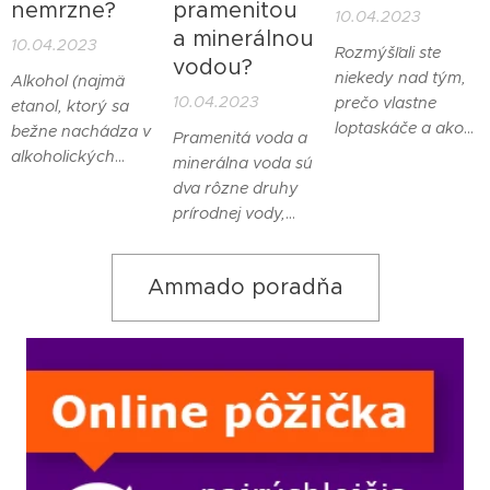
nemrzne?
pramenitou
10.04.2023
rôznymi indexmi
a minerálnou
10.04.2023
lomu, napríklad
Rozmýšľali ste
vodou?
vzduchom a
niekedy nad tým,
Alkohol (najmä
vodou. Index lomu
10.04.2023
prečo vlastne
etanol, ktorý sa
je miera, ktorá
loptaskáče a ako
bežne nachádza v
Pramenitá voda a
opisuje, ako rýchlo
je to možné?
alkoholických
minerálna voda sú
svetlo prechádza
Zodpovedzme si
nápojoch)
dva rôzne druhy
daným
túto zaujímavú
nezamŕza pri
prírodnej vody,
prostredím.
otázku.
bežných
ktoré sa líšia
teplotách, na ktoré
pôvodom,
sme zvyknutí v
Ammado poradňa
obsahom
každodennom
minerálnych látok
živote, pretože
a spôsobom ich
jeho bod mrazu je
získavania.
oveľa nižší ako bod
mrazu vody.