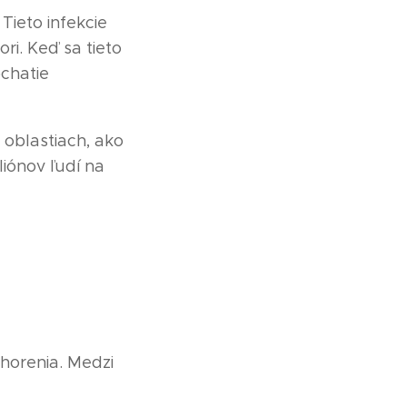
Tieto infekcie
ri. Keď sa tieto
chatie
 oblastiach, ako
liónov ľudí na
chorenia. Medzi