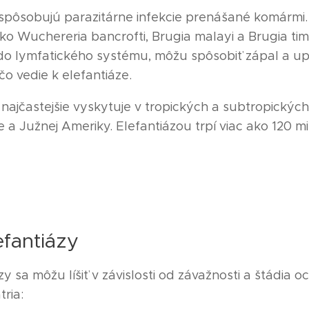
spôsobujú parazitárne infekcie prenášané komármi. 
ako Wuchereria bancrofti, Brugia malayi a Brugia timo
do lymfatického systému, môžu spôsobiť zápal a up
čo vedie k elefantiáze.
najčastejšie vyskytuje v tropických a subtropických
ie a Južnej Ameriky. Elefantiázou trpí viac ako 120 mi
efantiázy
y sa môžu líšiť v závislosti od závažnosti a štádia o
ria: