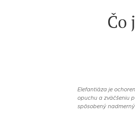
Čo 
Elefantiáza je ochore
opuchu a zväčšeniu p
spôsobený nadmerným