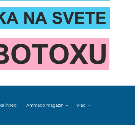
ka ihneď
Ammado magazín
Viac