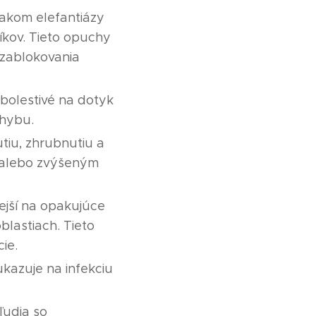
nakom elefantiázy
íkov. Tieto opuchy
zablokovania
 bolestivé na dotyk
ohybu.
tiu, zhrubnutiu a
 alebo zvýšeným
ejší na opakujúce
blastiach. Tieto
ie.
kazuje na infekciu
ľudia so