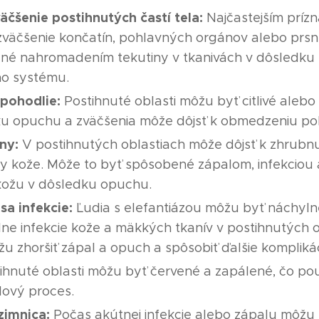
äčšenie postihnutých častí tela:
Najčastejším príz
zväčšenie končatín, pohlavných orgánov alebo prsn
né nahromadením tekutiny v tkanivách v dôsledku 
ho systému.
epohodlie:
Postihnuté oblasti môžu byť citlivé alebo
ku opuchu a zväčšenia môže dôjsť k obmedzeniu p
ny:
V postihnutých oblastiach môže dôjsť k zhrubnu
y kože. Môže to byť spôsobené zápalom, infekciou
kožu v dôsledku opuchu.
sa infekcie:
Ľudia s elefantiázou môžu byť náchyln
lne infekcie kože a mäkkých tkanív v postihnutých o
žu zhoršiť zápal a opuch a spôsobiť ďalšie komplikác
ihnuté oblasti môžu byť červené a zapálené, čo pou
lový proces.
zimnica:
Počas akútnej infekcie alebo zápalu môžu 