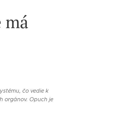
é má
ystému, čo vedie k
ch orgánov. Opuch je