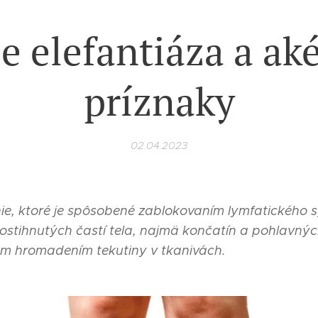
je elefantiáza a ak
príznaky
02.04.2023
nie, ktoré je spôsobené zablokovaním lymfatického s
ostihnutých častí tela, najmä končatín a pohlavný
 hromadením tekutiny v tkanivách.