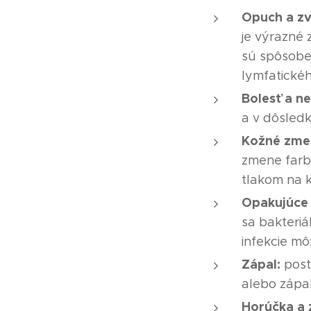
Opuch a zv
je výrazné 
sú spôsobe
lymfatické
Bolesť a n
a v dôsled
Kožné zme
zmene farb
tlakom na 
Opakujúce 
sa bakteriá
infekcie mô
Zápal:
post
alebo zápa
Horúčka a 