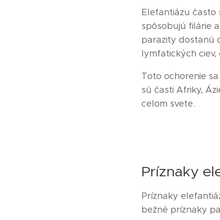
Elefantiázu často 
spôsobujú filárie 
parazity dostanú 
lymfatických ciev, 
Toto ochorenie sa 
sú časti Afriky, Áz
celom svete.
Príznaky el
Príznaky elefantiáz
bežné príznaky pat