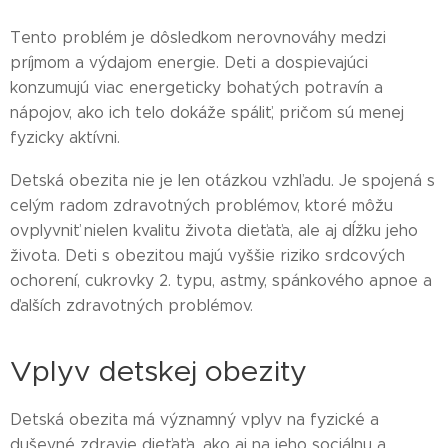
Tento problém je dôsledkom nerovnováhy medzi
príjmom a výdajom energie. Deti a dospievajúci
konzumujú viac energeticky bohatých potravín a
nápojov, ako ich telo dokáže spáliť, pričom sú menej
fyzicky aktívni.
Detská obezita nie je len otázkou vzhľadu. Je spojená s
celým radom zdravotných problémov, ktoré môžu
ovplyvniť nielen kvalitu života dieťaťa, ale aj dĺžku jeho
života. Deti s obezitou majú vyššie riziko srdcových
ochorení, cukrovky 2. typu, astmy, spánkového apnoe a
ďalších zdravotných problémov.
Vplyv detskej obezity
Detská obezita má významný vplyv na fyzické a
duševné zdravie dieťaťa, ako aj na jeho sociálnu a