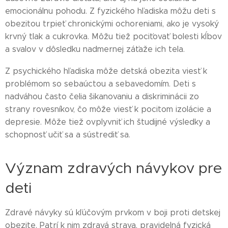
emocionálnu pohodu. Z fyzického hľadiska môžu deti s
obezitou trpieť chronickými ochoreniami, ako je vysoký
krvný tlak a cukrovka. Môžu tiež pociťovať bolesti kĺbov
a svalov v dôsledku nadmernej záťaže ich tela.
Z psychického hľadiska môže detská obezita viesť k
problémom so sebaúctou a sebavedomím. Deti s
nadváhou často čelia šikanovaniu a diskriminácii zo
strany rovesníkov, čo môže viesť k pocitom izolácie a
depresie. Môže tiež ovplyvniť ich študijné výsledky a
schopnosť učiť sa a sústrediť sa.
Význam zdravých návykov pre
deti
Zdravé návyky sú kľúčovým prvkom v boji proti detskej
obezite. Patrí k nim zdravá strava, pravidelná fyzická