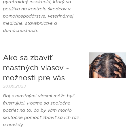
pyretroidný insekticíd, ktorý sa
používa na kontrolu škodcov v
poľnohospodárstve, veterinárnej
medicíne, stavebníctve a
domácnostiach.
Ako sa zbaviť
mastných vlasov -
možnosti pre vás
28.08.2023
Boj s mastnými vlasmi môže byť
frustrujúci. Poďme sa spoločne
pozrieť na to, čo by vám mohlo
skutočne pomôcť zbaviť sa ich raz
a navždy.