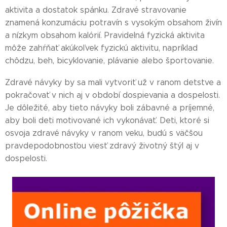
aktivita a dostatok spánku. Zdravé stravovanie
znamená konzumáciu potravín s vysokým obsahom živín
a nízkym obsahom kalórií. Pravidelná fyzická aktivita
môže zahŕňať akúkoľvek fyzickú aktivitu, napríklad
chôdzu, beh, bicyklovanie, plávanie alebo športovanie.
Zdravé návyky by sa mali vytvoriť už v ranom detstve a
pokračovať v nich aj v období dospievania a dospelosti.
Je dôležité, aby tieto návyky boli zábavné a príjemné,
aby boli deti motivované ich vykonávať. Deti, ktoré si
osvoja zdravé návyky v ranom veku, budú s väčšou
pravdepodobnosťou viesť zdravý životný štýl aj v
dospelosti.