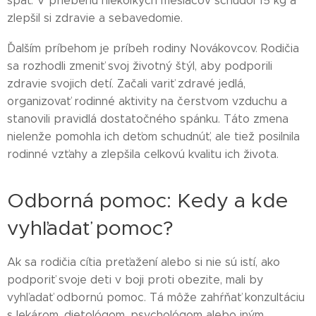
spať. V priebehu niekoľkých mesiacov schudol 15 kg a
zlepšil si zdravie a sebavedomie.
Ďalším príbehom je príbeh rodiny Novákovcov. Rodičia
sa rozhodli zmeniť svoj životný štýl, aby podporili
zdravie svojich detí. Začali variť zdravé jedlá,
organizovať rodinné aktivity na čerstvom vzduchu a
stanovili pravidlá dostatočného spánku. Táto zmena
nielenže pomohla ich deťom schudnúť, ale tiež posilnila
rodinné vzťahy a zlepšila celkovú kvalitu ich života.
Odborná pomoc: Kedy a kde
vyhľadať pomoc?
Ak sa rodičia cítia preťažení alebo si nie sú istí, ako
podporiť svoje deti v boji proti obezite, mali by
vyhľadať odbornú pomoc. Tá môže zahŕňať konzultáciu
s lekárom, dietológom, psychológom alebo iným