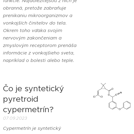
funkcie. Najdôležitejšou z nich je
obranná, pretože zabraňuje
prenikaniu mikroorganizmov a
vonkajších činiteľov do tela.
Okrem toho vďaka svojim
nervovým zakončeniam a
zmyslovým receptorom prenáša
informácie z vonkajšieho sveta,
napríklad o bolesti alebo teple.
Čo je syntetický
pyretroid
cypermetrín?
07.09.2023
Cypermetrín je syntetický