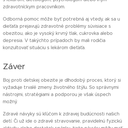
zdravotníckym pracovníkom.
Odborná pomoc môže byť potrebná aj vtedy, ak sa u
dieťaťa prejavujú zdravotné problémy súvisiace s
obezitou, ako je vysoký krvný tlak, cukrovka alebo
depresia. V takýchto prípadoch by mali rodičia
konzultovať situáciu s lekárom dieťaťa.
Záver
Boj proti detskej obezite je dlhodobý proces, ktorý si
vyžaduje trvalé zmeny životného štýlu. So správnymi
nástrojmi, stratégiami a podporou je však úspech
možný.
Zdravé návyky sú kľúčom k zdravej budúcnosti našich
detí. Či už ide o zdravé stravovanie, pravidelnú fyzickú