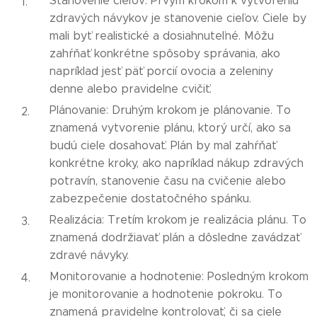
Stanovenie cieľov: Prvým krokom k vytvoreniu
zdravých návykov je stanovenie cieľov. Ciele by
mali byť realistické a dosiahnuteľné. Môžu
zahŕňať konkrétne spôsoby správania, ako
napríklad jesť päť porcií ovocia a zeleniny
denne alebo pravidelne cvičiť.
Plánovanie: Druhým krokom je plánovanie. To
znamená vytvorenie plánu, ktorý určí, ako sa
budú ciele dosahovať. Plán by mal zahŕňať
konkrétne kroky, ako napríklad nákup zdravých
potravín, stanovenie času na cvičenie alebo
zabezpečenie dostatočného spánku.
Realizácia: Tretím krokom je realizácia plánu. To
znamená dodržiavať plán a dôsledne zavádzať
zdravé návyky.
Monitorovanie a hodnotenie: Posledným krokom
je monitorovanie a hodnotenie pokroku. To
znamená pravidelne kontrolovať, či sa ciele