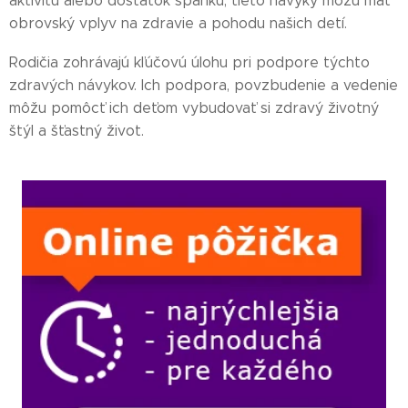
aktivitu alebo dostatok spánku, tieto návyky môžu mať
obrovský vplyv na zdravie a pohodu našich detí.
Rodičia zohrávajú kľúčovú úlohu pri podpore týchto
zdravých návykov. Ich podpora, povzbudenie a vedenie
môžu pomôcť ich deťom vybudovať si zdravý životný
štýl a šťastný život.