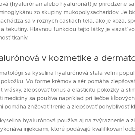
ová (hyalurónan alebo hyaluronát) je prirodzene sa
inoglykánu zo skupiny mukopolysacharidov. Je bio
chádza sa v rôznych častiach tela, ako je koža, spo
a tekutiny. Hlavnou funkciou tejto látky je viazať v
osť tkanív.
alurónová v kozmetike a dermato
matológii sa kyselina hyalurónová stala veľmi pop
 pokožku. Vo forme krémov a sér pomáha zlepšovať
 vrásky, zlepšovať tonus a elasticitu pokožky a sti
i medicíny sa používa napríklad pri liečbe kĺbových
mi pomáha znižovať trenie a zlepšovať pohyblivosť k
 kyselina hyalurónová používa aj na zvýraznenie a zl
konáva injekciami, ktoré podávajú kvalifikovaní odb