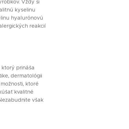
ýrobkov. Vždy si
alitnú kyselinu
selinu hyalurónovú
alergických reakcií
 ktorý prináša
ike, dermatológii
 možnosti, ktoré
úšať kvalitné
 Nezabudnite však