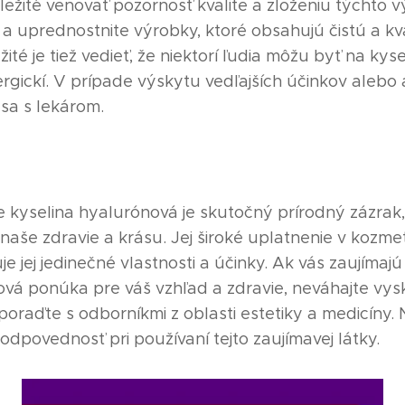
ležité venovať pozornosť kvalite a zloženiu týchto v
e a uprednostnite výrobky, ktoré obsahujú čistú a kv
ité je tiež vedieť, že niektorí ľudia môžu byť na ky
lergickí. V prípade výskytu vedľajších účinkov alebo 
 sa s lekárom.
že kyselina hyalurónová je skutočný prírodný zázrak,
še zdravie a krásu. Jej široké uplatnenie v kozmet
e jej jedinečné vlastnosti a účinky. Ak vás zaujímajú
ová ponúka pre váš vzhľad a zdravie, neváhajte vysk
poraďte s odborníkmi z oblasti estetiky a medicíny.
dpovednosť pri používaní tejto zaujímavej látky.