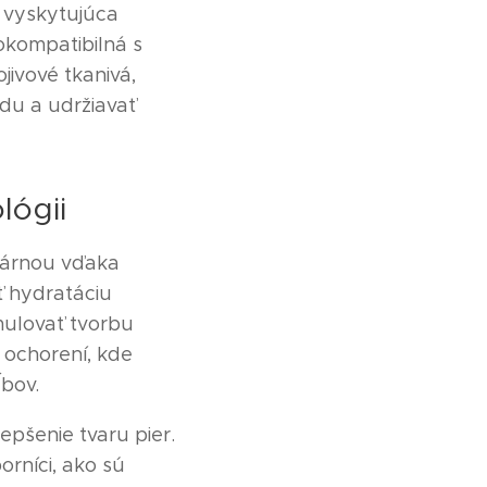
 vyskytujúca
kompatibilná s
jivové tkanivá,
odu a udržiavať
lógii
ulárnou vďaka
 hydratáciu
mulovať tvorbu
 ochorení, kde
ĺbov.
epšenie tvaru pier.
orníci, ako sú