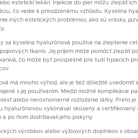
o estetickí lekári. Injekcie do pier môžu zlepšiť ich
áciu, čo vedie k prirodzenému vzhľadu. Kyselina hy
enie iných estetických problémov, ako sú vrásky, jaz
y.
y sa kyselina hyalurónová používa na zlepšenie ce
pojivových tkanív. Jej príjem môže pomôcť zlepšiť p
 tkanivá, čo môže byť prospešné pre ľudí trpiacich p
cov.
vá má mnoho výhod, ale je tiež dôležité uvedomiť si 
pojené s jej používaním. Medzi možné komplikácie patr
lesť alebo nerovnomerné rozloženie látky. Preto je 
ou hyalurónovou vykonával skúsený a certifikovaný
 a po ňom dodržiavali jeho pokyny.
ických výrobkov alebo výživových doplnkov s obsa