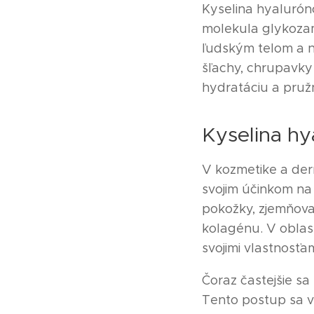
Kyselina hyalurón
molekula glykozam
ľudským telom a na
šľachy, chrupavky 
hydratáciu a pružn
Kyselina hy
V kozmetike a der
svojim účinkom na
pokožky, zjemňovať
kolagénu. V oblast
svojimi vlastnosťa
Čoraz častejšie sa
Tento postup sa vy