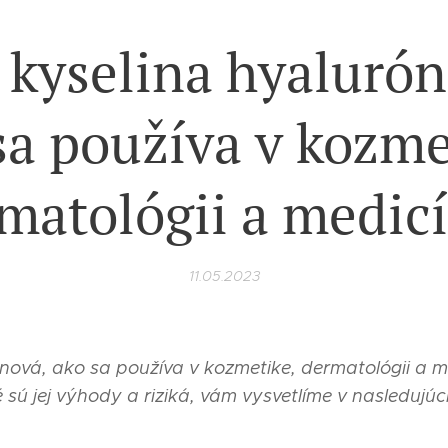
 kyselina hyaluró
sa používa v kozme
matológii a medic
11.05.2023
ónová, ako sa používa v kozmetike, dermatológii a m
 sú jej výhody a riziká, vám vysvetlíme v nasledujúc