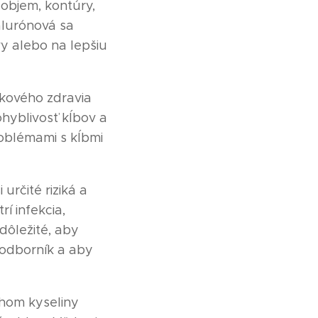
 objem, kontúry,
alurónová sa
vy alebo na lepšiu
lkového zdravia
ohyblivosť kĺbov a
roblémami s kĺbmi
určité riziká a
í infekcia,
dôležité, aby
 odborník a aby
hom kyseliny