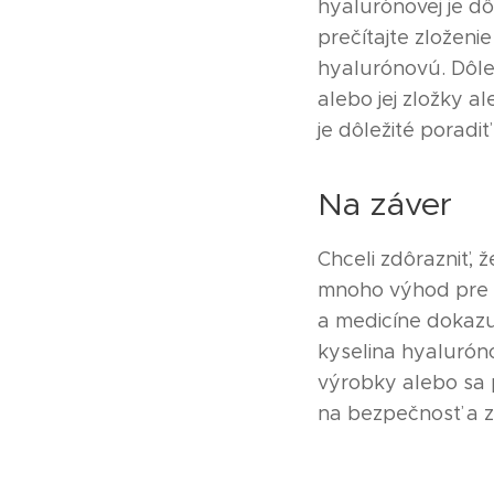
hyalurónovej je dô
prečítajte zloženi
hyalurónovú. Dôlež
alebo jej zložky a
je dôležité poradiť
Na záver
Chceli zdôrazniť, 
mnoho výhod pre na
a medicíne dokazuj
kyselina hyalurón
výrobky alebo sa 
na bezpečnosť a zo