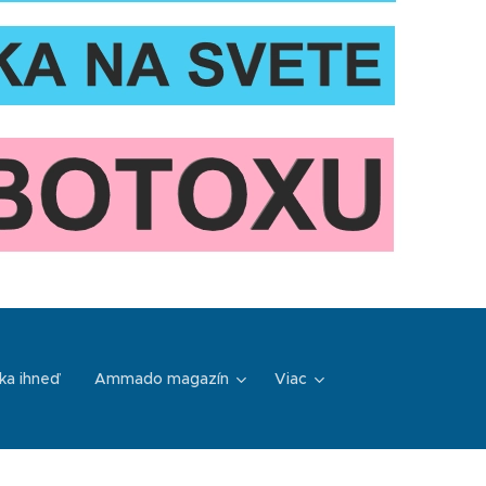
ka ihneď
Ammado magazín
Viac