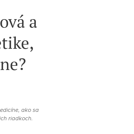
nová a
tike,
íne?
edicíne, ako sa
ich riadkoch.