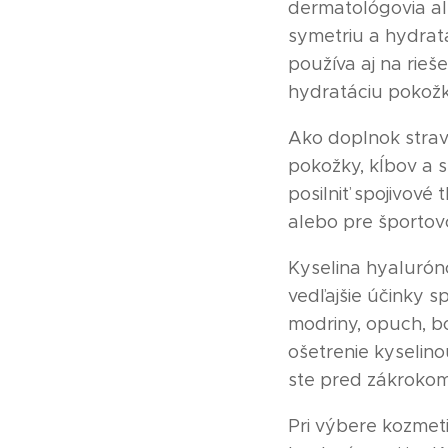
dermatológovia aleb
symetriu a hydrat
používa aj na rieš
hydratáciu pokožk
Ako doplnok strav
pokožky, kĺbov a s
posilniť spojivové
alebo pre športov
Kyselina hyaluróno
vedľajšie účinky s
modriny, opuch, bo
ošetrenie kyselin
ste pred zákrokom
Pri výbere kozmet