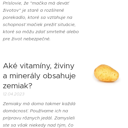
Príslovie, že "mačka má deväť
životov" je staré a rozšírené
porekadlo, ktoré sa vzťahuje na
schopnosť mačiek prežiť situácie,
ktoré sa môžu zdať smrteľné alebo
pre život nebezpečné.
Aké vitamíny, živiny
a minerály obsahuje
zemiak?
12.04.2023
Zemiaky má doma takmer každá
domácnosť. Používame ich na
prípravu rôznych jedál. Zamysleli
ste sa však niekedy nad tým, čo