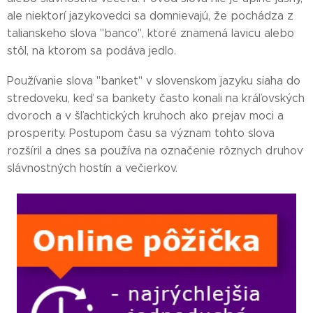
ale niektorí jazykovedci sa domnievajú, že pochádza z
talianskeho slova "banco", ktoré znamená lavicu alebo
stôl, na ktorom sa podáva jedlo.
Používanie slova "banket" v slovenskom jazyku siaha do
stredoveku, keď sa bankety často konali na kráľovských
dvoroch a v šľachtických kruhoch ako prejav moci a
prosperity. Postupom času sa význam tohto slova
rozšíril a dnes sa používa na označenie rôznych druhov
slávnostných hostín a večierkov.