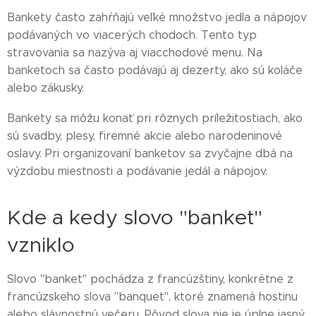
Bankety často zahŕňajú veľké množstvo jedla a nápojov
podávaných vo viacerých chodoch. Tento typ
stravovania sa nazýva aj viacchodové menu. Na
banketoch sa často podávajú aj dezerty, ako sú koláče
alebo zákusky.
Bankety sa môžu konať pri rôznych príležitostiach, ako
sú svadby, plesy, firemné akcie alebo narodeninové
oslavy. Pri organizovaní banketov sa zvyčajne dbá na
výzdobu miestnosti a podávanie jedál a nápojov.
Kde a kedy slovo "banket"
vzniklo
Slovo "banket" pochádza z francúzštiny, konkrétne z
francúzskeho slova "banquet", ktoré znamená hostinu
alebo slávnostnú večeru. Pôvod slova nie je úplne jasný,