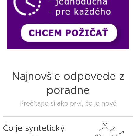
Najnovšie odpovede z
poradne
Prečítajte si ako prví, čo je nové
Čo je syntetický