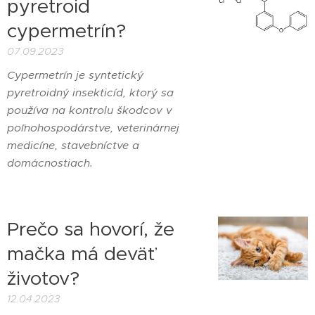
pyretroid
cypermetrín?
07.09.2023
Cypermetrín je syntetický
pyretroidný insekticíd, ktorý sa
používa na kontrolu škodcov v
poľnohospodárstve, veterinárnej
medicíne, stavebníctve a
domácnostiach.
Prečo sa hovorí, že
mačka má deväť
životov?
12.04.2023