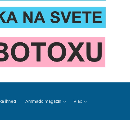
ka ihneď
Ammado magazín
Viac