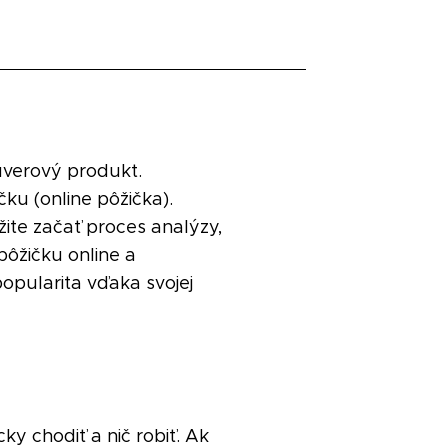
úverový produkt.
čku (online pôžička).
ite začať proces analýzy,
pôžičku online a
popularita vďaka svojej
ky chodiť a nič robiť. Ak