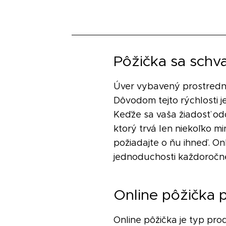
Pôžička sa schva
Úver vybavený prostredníc
Dôvodom tejto rýchlosti je
Keďže sa vaša žiadosť od
ktorý trvá len niekoľko m
požiadajte o ňu ihneď. On
jednoduchosti každoročne
Online pôžička 
Online pôžička je typ prod