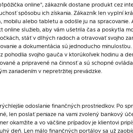
1pôžička online", zákazník dostane produkt cez int
duchosť spôsobu ich získania. Zákazník len vyplní kr
, mobilu alebo tabletu a odošle ju na spracovanie
 online služieb, aby vám ušetrila čas a poskytla m
čkách, stáť v dlhých radoch a otravovať svojho z
ierovanie a dokumentácia sú jednoducho minulosťou.
z pohodlia svojho gauča v ktorúkoľvek hodinu a deň
vané a pripravené na činnosť a sú schopné ovláda
ým zariadením v nepretržitej prevádzke.
rýchlejšie odoslanie finančných prostriedkov. Po spr
 iné, len poslať peniaze na vami zvolený bankový úče
mer okamžite a vo väčšine prípadov je klientovi pri
uhý deň. Len málo finančných portálov sa už zaobíd