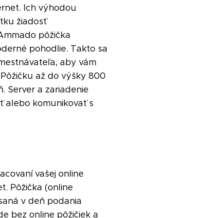
ernet. Ich výhodou
átku žiadosť
. Ammado pôžička
oderné pohodlie. Takto sa
amestnávateľa, aby vám
 Pôžičku až do výšky 800
. Server a zariadenie
ť alebo komunikovať s
acovaní vašej online
t. Pôžička (online
písaná v deň podania
e bez online pôžičiek a