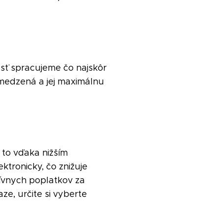
sť spracujeme čo najskôr
bmedzená a jej maximálnu
 to vďaka nižším
tronicky, čo znižuje
tívnych poplatkov za
aze, určite si vyberte