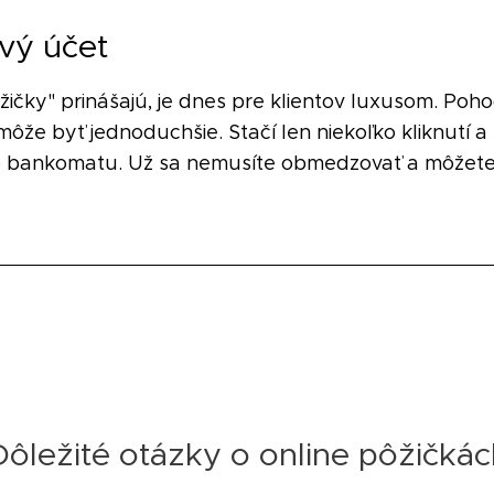
vý účet
ôžičky" prinášajú, je dnes pre klientov luxusom. Po
ôže byť jednoduchšie. Stačí len niekoľko kliknutí a
 bankomatu. Už sa nemusíte obmedzovať a môžete s
Dôležité otázky o online pôžičkác