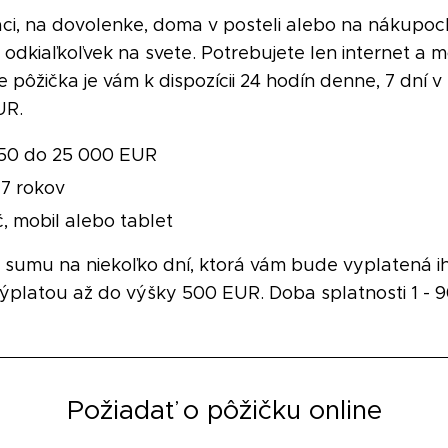
áci, na dovolenke, doma v posteli alebo na nákupoc
dkiaľkoľvek na svete. Potrebujete len internet a mo
 pôžička je vám k dispozícii 24 hodín denne, 7 dní v
UR.
 50 do 25 000 EUR
 7 rokov
, mobil alebo tablet
ú sumu na niekoľko dní, ktorá vám bude vyplatená ih
ýplatou až do výšky 500 EUR. Doba splatnosti 1 - 9
Požiadať o pôžičku online