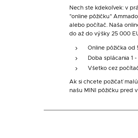
Nech ste kdekoľvek: v pr
"online pôžičku" Ammado o
alebo počítač. Naša online
do až do výšky 25 000 E
Online pôžička od
Doba splácania 1 -
Všetko cez počítač
Ak si chcete požičať mal
našu MINI pôžičku pred v