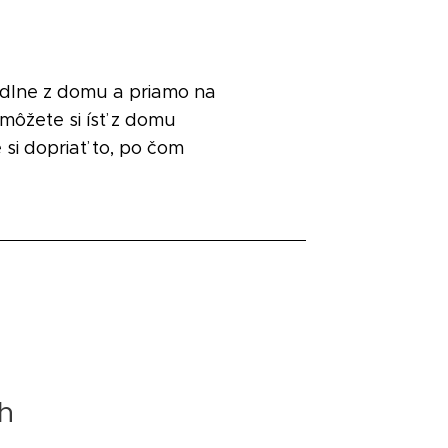
hodlne z domu a priamo na
 môžete si ísť z domu
i dopriať to, po čom
h