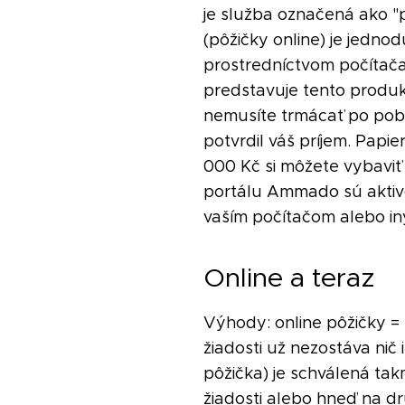
je služba označená ako "p
(pôžičky online) je jedno
prostredníctvom počítača
predstavuje tento produkt
nemusíte trmácať po pobo
potvrdil váš príjem. Pap
000 Kč si môžete vybaviť 
portálu Ammado sú aktivo
vaším počítačom alebo in
Online a teraz
Výhody: online pôžičky = 
žiadosti už nezostáva nič
pôžička) je schválená tak
žiadosti alebo hneď na dr