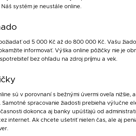
Náš systém je neustále online.
mado
požiadať od 5 000 Kč až do 800 000 Kč. Vašu žiado
okamžite informovať. Výška online pôžičky nie je o
potrebiteľ bez ohľadu na zdroj príjmu a vek.
ičky
ine sú v porovnaní s bežnými úvermi oveľa nižšie, a
amotné spracovanie žiadosti prebieha výlučne elek
súčasnosti dokonca aj banky upúšťajú od administra
ez internet. Ak chcete ušetriť nielen čas, ale aj peni
ver.