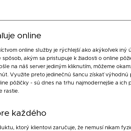
ľuje online
tvom online služby je rýchlejší ako akýkoľvek iný 
 spôsob, akým sa pristupuje k žiadosti o online pôži
ošle na náš server jediným kliknutím, môžeme okamž
inút. Využite preto jedinečnú šancu získať výhodnú 
line pôžičky - sú dnes na trhu najmodernejšie a ich 
 rastie.
pre každého
uktu, ktorý klientovi zaručuje, že nemusí nikam fyzic