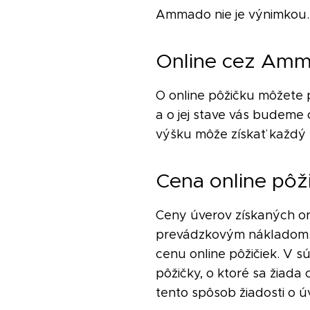
Ammado nie je výnimkou. 
Online cez Am
O online pôžičku môžete 
a o jej stave vás budeme 
výšku môže získať každý s
Cena online pôž
Ceny úverov získaných onl
prevádzkovým nákladom. S
cenu online pôžičiek. V 
pôžičky, o ktoré sa žiada c
tento spôsob žiadosti o ú