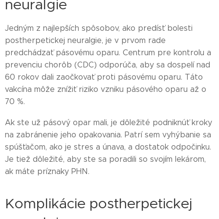
neuralgie
Jedným z najlepších spôsobov, ako predísť bolesti
postherpetickej neuralgie, je v prvom rade
predchádzať pásovému oparu. Centrum pre kontrolu a
prevenciu chorôb (CDC) odporúča, aby sa dospelí nad
60 rokov dali zaočkovať proti pásovému oparu. Táto
vakcína môže znížiť riziko vzniku pásového oparu až o
70 %.
Ak ste už pásový opar mali, je dôležité podniknúť kroky
na zabránenie jeho opakovania. Patrí sem vyhýbanie sa
spúšťačom, ako je stres a únava, a dostatok odpočinku.
Je tiež dôležité, aby ste sa poradili so svojím lekárom,
ak máte príznaky PHN.
Komplikácie postherpetickej