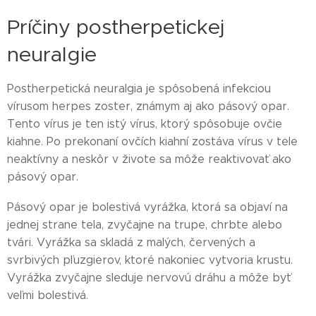
Príčiny postherpetickej
neuralgie
Postherpetická neuralgia je spôsobená infekciou
vírusom herpes zoster, známym aj ako pásový opar.
Tento vírus je ten istý vírus, ktorý spôsobuje ovčie
kiahne. Po prekonaní ovčích kiahní zostáva vírus v tele
neaktívny a neskôr v živote sa môže reaktivovať ako
pásový opar.
Pásový opar je bolestivá vyrážka, ktorá sa objaví na
jednej strane tela, zvyčajne na trupe, chrbte alebo
tvári. Vyrážka sa skladá z malých, červených a
svrbivých pľuzgierov, ktoré nakoniec vytvoria krustu.
Vyrážka zvyčajne sleduje nervovú dráhu a môže byť
veľmi bolestivá.