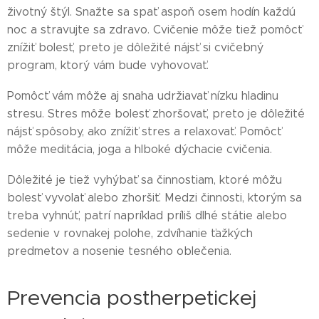
životný štýl. Snažte sa spať aspoň osem hodín každú
noc a stravujte sa zdravo. Cvičenie môže tiež pomôcť
znížiť bolesť, preto je dôležité nájsť si cvičebný
program, ktorý vám bude vyhovovať.
Pomôcť vám môže aj snaha udržiavať nízku hladinu
stresu. Stres môže bolesť zhoršovať, preto je dôležité
nájsť spôsoby, ako znížiť stres a relaxovať. Pomôcť
môže meditácia, joga a hlboké dýchacie cvičenia.
Dôležité je tiež vyhýbať sa činnostiam, ktoré môžu
bolesť vyvolať alebo zhoršiť. Medzi činnosti, ktorým sa
treba vyhnúť, patrí napríklad príliš dlhé státie alebo
sedenie v rovnakej polohe, zdvíhanie ťažkých
predmetov a nosenie tesného oblečenia.
Prevencia postherpetickej