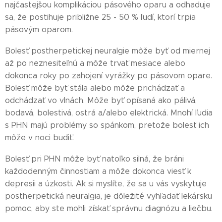
najčastejšou komplikáciou pásového oparu a odhaduje
sa, že postihuje približne 25 - 50 % ľudí, ktorí trpia
pásovým oparom.
Bolesť postherpetickej neuralgie môže byť od miernej
až po neznesiteľnú a môže trvať mesiace alebo
dokonca roky po zahojení vyrážky po pásovom opare.
Bolesť môže byť stála alebo môže prichádzať a
odchádzať vo vlnách. Môže byť opísaná ako pálivá,
bodavá, bolestivá, ostrá a/alebo elektrická. Mnohí ľudia
s PHN majú problémy so spánkom, pretože bolesť ich
môže v noci budiť.
Bolesť pri PHN môže byť natoľko silná, že bráni
každodenným činnostiam a môže dokonca viesť k
depresii a úzkosti. Ak si myslíte, že sa u vás vyskytuje
postherpetická neuralgia, je dôležité vyhľadať lekársku
pomoc, aby ste mohli získať správnu diagnózu a liečbu.