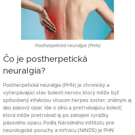
Postherpetická neuralgia (PHN)
Čo je postherpetická
neuralgia?
Postherpetická neuralgia (PHN) je chronický a
vyčerpávajúci stav bolesti nervov, ktorý môže byť
spôsobený infekciou vírusom herpes zoster, známym aj
ako pásový opar. Ide o silnú a pretrvávajúcu bolesť,
ktorá môže pretrvávať aj po zahojení vyrážky
pásového oparu. Podľa Národného inštitútu pre
neurologické poruchy a mŕtvicu (NINDS) je PHN