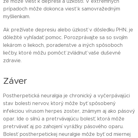
že môže viesť k depresii a úzkosti. V extrémnych
prípadoch môže dokonca viesť k samovražedným
myšlienkam.
Ak prežívate depresiu alebo úzkosť v dôsledku PHN, je
dôležité vyhľadať pomoc. Porozprávajte sa so svojím
lekárom o liekoch, poradenstve a iných spôsoboch
liečby, ktoré môžu pomôcť zvládnuť vaše duševné
zdravie.
Záver
Postherpetická neuralgia je chronický a vyčerpávajúci
stav bolesti nervov, ktorý môže byť spôsobený
infekciou vírusom herpes zoster, známym aj ako pásový
opar. Ide o silnú a pretrvávajúcu bolesť, ktorá môže
pretrvávať aj po zahojení vyrážky pásového oparu.
Bolesť postherpetickej neuralgie môže byť od miernej