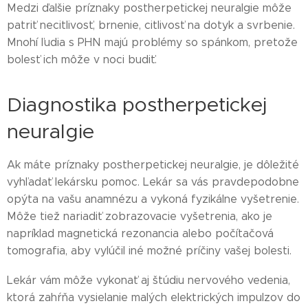
Medzi ďalšie príznaky postherpetickej neuralgie môže
patriť necitlivosť, brnenie, citlivosť na dotyk a svrbenie.
Mnohí ľudia s PHN majú problémy so spánkom, pretože
bolesť ich môže v noci budiť.
Diagnostika postherpetickej
neuralgie
Ak máte príznaky postherpetickej neuralgie, je dôležité
vyhľadať lekársku pomoc. Lekár sa vás pravdepodobne
opýta na vašu anamnézu a vykoná fyzikálne vyšetrenie.
Môže tiež nariadiť zobrazovacie vyšetrenia, ako je
napríklad magnetická rezonancia alebo počítačová
tomografia, aby vylúčil iné možné príčiny vašej bolesti.
Lekár vám môže vykonať aj štúdiu nervového vedenia,
ktorá zahŕňa vysielanie malých elektrických impulzov do