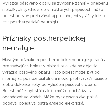
Vyrážka pásového oparu sa zvyčajne zahojí v priebehu
niekoľkých týždňov, ale v niektorých prípadoch môže
bolesť nervov pretrvávať aj po zahojení vyrážky. Ide o
tzv. postherpetickú neuralgiu.
Príznaky postherpetickej
neuralgie
Hlavným príznakom postherpetickej neuralgie je silná a
pretrvávajúca bolesť v oblasti tela, kde sa objavila
vyrážka pásového oparu. Táto bolesť môže byť od
miernej až po neznesiteľnú a môže pretrvávať mesiace
alebo dokonca roky po vyliečení pásového oparu.
Bolesť môže byť stála alebo môže prichádzať a
odchádzať vo vlnách. Môže byť opísaná ako pálivá,
bodavá, bolestivá, ostrá a/alebo elektrická.