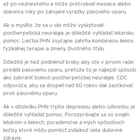
až po neznesiteľnú a môže pretrvávať mesiace alebo
dokonca roky po zahojení vyrážky pásového oparu.
Ak si myslíte, že sa u vás môže vyskytovať
postherpetická neuralgia, je dôležité vyhľadať lekársku
pomoc. Liečba PHN zvyčajne zahŕňa kombináciu liekov,
fyzikálnej terapie a zmeny životného štýlu.
Dôležité je tiež podniknúť kroky, aby ste v prvom rade
predišli pásovému oparu, pretože to je najlepší spôsob,
ako zabrániť bolesti postherpetickej neuralgie. CDC
odporúča, aby sa dospelí nad 60 rokov dali zaočkovať
proti pásovému oparu.
Ak v dôsledku PHN trpíte depresiou alebo úzkosťou, je
dôležité vyhľadať pomoc. Porozprávajte sa so svojím
lekárom o liekoch, poradenstve a iných spôsoboch
liečby, ktoré môžu pomôcť zvládnuť vaše duševné
zdravie.