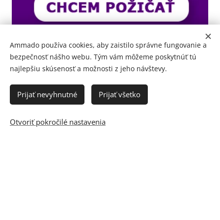
Ammado používa cookies, aby zaistilo správne fungovanie a
bezpečnosť nášho webu. Tým vám môžeme poskytnúť tú
najlepšiu skúsenosť a možnosti z jeho návštevy.
Prijať nevyhnutné
Prijať všetko
Otvoriť pokročilé nastavenia
© 2012 - 2023 AMMADO FINANČNÍ A RODINNÝ PORTÁL
Batoxin
Botalinum