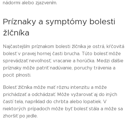
nádormi alebo zjazvením.
Príznaky a symptómy bolesti
žlčníka
Najčastejším príznakom bolesti žlčníka je ostrá, kŕčovitá
bolesť v pravej hornej časti brucha. Túto bolesť môže
sprevádzať nevoľnosť, vracanie a horúčka. Medzi ďalšie
príznaky môže patriť nadúvanie, poruchy trávenia a
pocit plnosti.
Bolesť žlčníka môže mať rôznu intenzitu a môže
prichádzať a odchádzať. Môže vyžarovať aj do iných
častí tela, napríklad do chrbta alebo lopatiek. V
niektorých prípadoch môže byť bolesť stála a môže sa
zhoršiť po jedle.