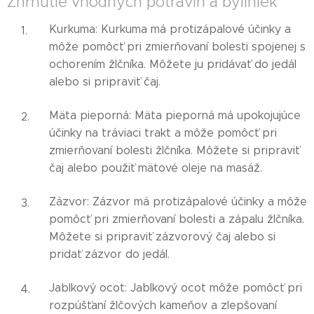
Zhrnutie vhodných potravín a byliniek
Kurkuma: Kurkuma má protizápalové účinky a
môže pomôcť pri zmierňovaní bolesti spojenej s
ochorením žlčníka. Môžete ju pridávať do jedál
alebo si pripraviť čaj.
Mäta pieporná: Mäta pieporná má upokojujúce
účinky na tráviaci trakt a môže pomôcť pri
zmierňovaní bolesti žlčníka. Môžete si pripraviť
čaj alebo použiť mätové oleje na masáž.
Zázvor: Zázvor má protizápalové účinky a môže
pomôcť pri zmierňovaní bolesti a zápalu žlčníka.
Môžete si pripraviť zázvorový čaj alebo si
pridať zázvor do jedál.
Jablkový ocot: Jablkový ocot môže pomôcť pri
rozpúšťaní žlčových kameňov a zlepšovaní