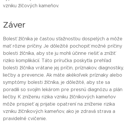
vzniku žlčových kameňov.
Záver
Bolesť žlčníka je častou sťažnosťou dospelých a môže
mať rôzne príčiny. Je dôležité pochopiť možné príčiny
bolesti žlčníka, aby ste ju mohli účinne riešiť a znížiť
riziko komplikácií. Táto príručka poskytla prehľad
bolesti žlčníka vrátane jej príčin, príznakov, diagnostiky,
liečby a prevencie. Ak máte akékoľvek príznaky alebo
symptómy bolesti žlčníka, je dôležité, aby ste sa
poradili so svojím lekárom pre presnú diagnózu a plán
liečby. K zníženiu rizika vzniku žlčníkových kameňov
môže prispieť aj prijatie opatrení na zníženie rizika
vzniku žlčníkových kameňov, ako je zdravá strava a
pravidelné cvičenie.