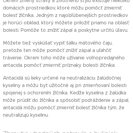
Okrem zmeny stravy a životného štýlu existuje niekoľko
domácich prostriedkov, ktoré môžu pomôcť zmierniť
bolesť žlčníka. Jedným z najobľúbenejších prostriedkov
je horúci obklad, ktorý môžete priložiť priamo na oblasť
bolesti. Pomôže to znížiť zápal a poskytne určitú úľavu.
Môžete tiež vyskúšať vypiť šálku mätového čaju,
pretože ten môže pomôcť znížiť zápal a uľahčiť
trávenie. Okrem toho môže užívanie voľnopredajného
antacida pomôcť zmierniť príznaky bolesti žlčníka.
Antacidá sú lieky určené na neutralizáciu žalúdočnej
kyseliny a môžu byť užitočné aj pri zmierňovaní bolesti
spojenej s ochorením žlčníka. Keďže kyselina z žalúdka
môže prúdiť do žlčníka a spôsobiť podráždenie a zápal,
antacidá môžu pomôcť zmierniť bolesť žlčníka tým, že
neutralizujú kyselinu.