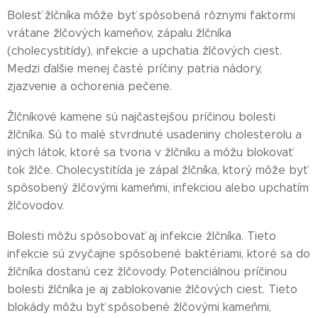
Bolesť žlčníka môže byť spôsobená rôznymi faktormi
vrátane žlčových kameňov, zápalu žlčníka
(cholecystitídy), infekcie a upchatia žlčových ciest.
Medzi ďalšie menej časté príčiny patria nádory,
zjazvenie a ochorenia pečene.
Žlčníkové kamene sú najčastejšou príčinou bolesti
žlčníka. Sú to malé stvrdnuté usadeniny cholesterolu a
iných látok, ktoré sa tvoria v žlčníku a môžu blokovať
tok žlče. Cholecystitída je zápal žlčníka, ktorý môže byť
spôsobený žlčovými kameňmi, infekciou alebo upchatím
žlčovodov.
Bolesti môžu spôsobovať aj infekcie žlčníka. Tieto
infekcie sú zvyčajne spôsobené baktériami, ktoré sa do
žlčníka dostanú cez žlčovody. Potenciálnou príčinou
bolesti žlčníka je aj zablokovanie žlčových ciest. Tieto
blokády môžu byť spôsobené žlčovými kameňmi,