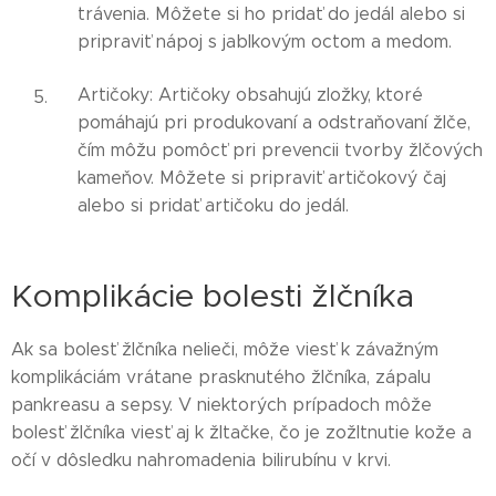
trávenia. Môžete si ho pridať do jedál alebo si
pripraviť nápoj s jablkovým octom a medom.
Artičoky: Artičoky obsahujú zložky, ktoré
pomáhajú pri produkovaní a odstraňovaní žlče,
čím môžu pomôcť pri prevencii tvorby žlčových
kameňov. Môžete si pripraviť artičokový čaj
alebo si pridať artičoku do jedál.
Komplikácie bolesti žlčníka
Ak sa bolesť žlčníka nelieči, môže viesť k závažným
komplikáciám vrátane prasknutého žlčníka, zápalu
pankreasu a sepsy. V niektorých prípadoch môže
bolesť žlčníka viesť aj k žltačke, čo je zožltnutie kože a
očí v dôsledku nahromadenia bilirubínu v krvi.