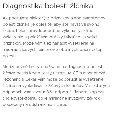
Diagnostika bolesti žlčníka
Ak pociťujete niektorý z príznakov alebo symptómov
bolesti žlčníka, je dôležité, aby ste navštívili svojho
lekára. Lekár pravdepodobne vykoná fyzikálne
vyšetrenie a položí vám otázky týkajúce sa vašich
príznakov. Môže vám tiež nariadiť vyšetrenia na
hľadanie žlčových kameňov alebo iných príčin vašej
bolesti.
Medzi bežné testy používané na diagnostiku bolesti
žlčníka patria krvné testy, ultrazvuk, CT a magnetická
rezonancia. Lekár vám môže odporučiť aj vyšetrenie
žlčníka na vyhľadávanie žlčových kameňov. V niektorých
prípadoch vám lekár môže odporučiť laparoskopickú
cholecystektómiu, čo je minimálne invazívny zákrok
používaný na odstránenie žlčníka.