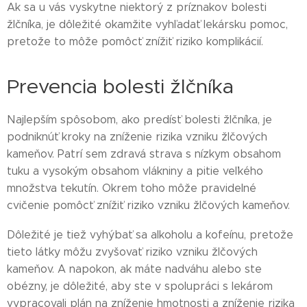
Ak sa u vás vyskytne niektorý z príznakov bolesti
žlčníka, je dôležité okamžite vyhľadať lekársku pomoc,
pretože to môže pomôcť znížiť riziko komplikácií.
Prevencia bolesti žlčníka
Najlepším spôsobom, ako predísť bolesti žlčníka, je
podniknúť kroky na zníženie rizika vzniku žlčových
kameňov. Patrí sem zdravá strava s nízkym obsahom
tuku a vysokým obsahom vlákniny a pitie veľkého
množstva tekutín. Okrem toho môže pravidelné
cvičenie pomôcť znížiť riziko vzniku žlčových kameňov.
Dôležité je tiež vyhýbať sa alkoholu a kofeínu, pretože
tieto látky môžu zvyšovať riziko vzniku žlčových
kameňov. A napokon, ak máte nadváhu alebo ste
obézny, je dôležité, aby ste v spolupráci s lekárom
vypracovali plán na zníženie hmotnosti a zníženie rizika