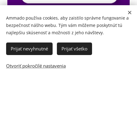
Ammado používa cookies, aby zaistilo správne fungovanie a
bezpečnosť nášho webu. Tým vám môžeme poskytnúť tú
najlepšiu skúsenosť a možnosti z jeho návštevy.
Prijať nevyhnutné
Prijať všetko
Otvoriť pokročilé nastavenia
© 2012 - 2023 AMMADO FINANČNÍ A RODINNÝ PORTÁL
Batoxin
Botalinum
Ammado Pôžička
Cookies