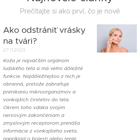
Prečítajte si ako prví, čo je nové
Ako odstrániť vrásky
na tvári?
27.11.2023
Koža je najväčším orgánom
ľudského tela a má veľmi dôležité
funkcie. Najdôležitejšou z nich je
obranná, pretože zabraňuje
prenikaniu mikroorganizmov a
vonkajších činiteľov do tela.
Okrem toho vďaka svojim
nervovým zakončeniam a
zmyslovým receptorom prenáša
informácie z vonkajšieho sveta,
napríklad o bolesti alebo teple.