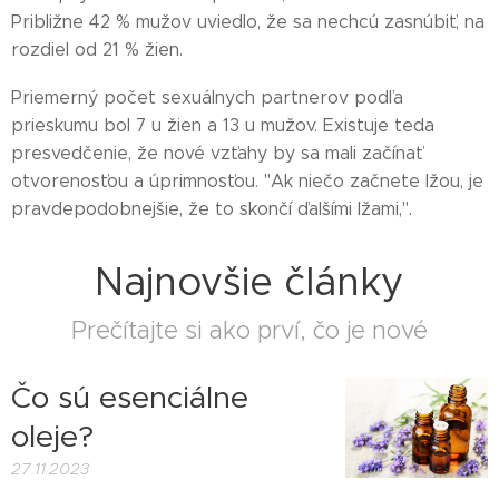
Približne 42 % mužov uviedlo, že sa nechcú zasnúbiť, na
rozdiel od 21 % žien.
Priemerný počet sexuálnych partnerov podľa
prieskumu bol 7 u žien a 13 u mužov. Existuje teda
presvedčenie, že nové vzťahy by sa mali začínať
otvorenosťou a úprimnosťou. "Ak niečo začnete lžou, je
pravdepodobnejšie, že to skončí ďalšími lžami,".
Najnovšie články
Prečítajte si ako prví, čo je nové
Čo sú esenciálne
oleje?
27.11.2023