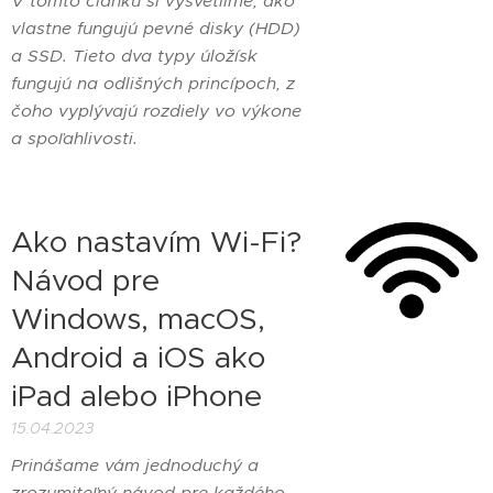
V tomto článku si vysvetlíme, ako
vlastne fungujú pevné disky (HDD)
a SSD. Tieto dva typy úložísk
fungujú na odlišných princípoch, z
čoho vyplývajú rozdiely vo výkone
a spoľahlivosti.
Ako nastavím Wi-Fi?
Návod pre
Windows, macOS,
Android a iOS ako
iPad alebo iPhone
15.04.2023
Prinášame vám jednoduchý a
zrozumiteľný návod pre každého