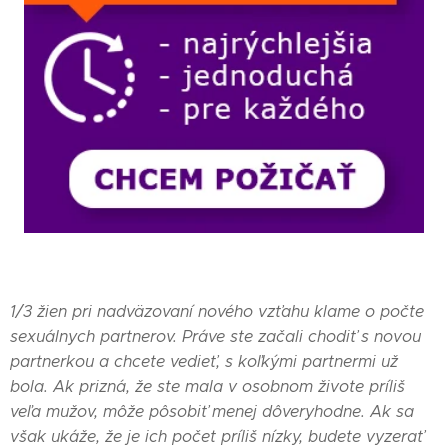
1/3 žien pri nadväzovaní nového vzťahu klame o počte
sexuálnych partnerov. Práve ste začali chodiť s novou
partnerkou a chcete vedieť, s koľkými partnermi už
bola. Ak prizná, že ste mala v osobnom živote príliš
veľa mužov, môže pôsobiť menej dôveryhodne. Ak sa
však ukáže, že je ich počet príliš nízky, budete vyzerať