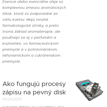
Esencie alebo esenciálne oleje sú
komplexnou zmesou aromatických
látok, ktoré sú zodpovedné za
vôňu kvetov. Majú mnohé
farmakologické účinky, a preto
tvoria základ aromaterapie, ale
používajú sa aj v parfumérii a
kozmetike, vo farmaceutickom
priemysle a v potravinárskom,
liehovarníckom a cukrárenskom
priemysle.
Ako fungujú procesy
zápisu na pevný disk
09.05.2023