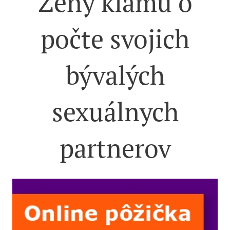
Ženy klamú o
počte svojich
bývalých
sexuálnych
partnerov