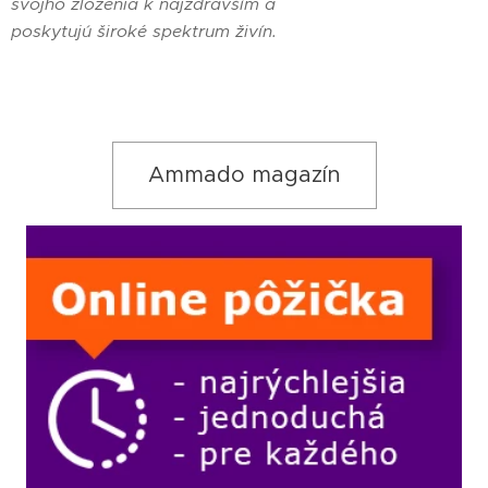
svojho zloženia k najzdravším a
poskytujú široké spektrum živín.
Ammado magazín