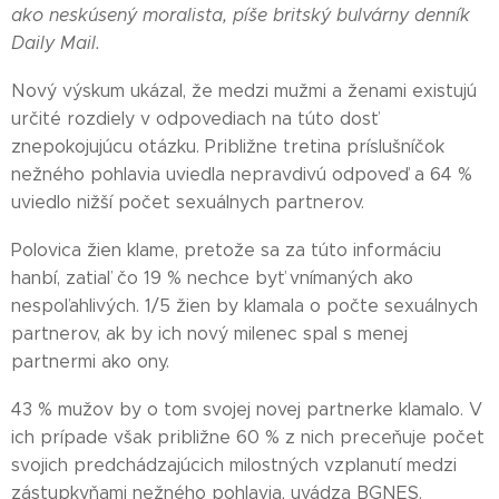
ako neskúsený moralista, píše britský bulvárny denník
Daily Mail.
Nový výskum ukázal, že medzi mužmi a ženami existujú
určité rozdiely v odpovediach na túto dosť
znepokojujúcu otázku. Približne tretina príslušníčok
nežného pohlavia uviedla nepravdivú odpoveď a 64 %
uviedlo nižší počet sexuálnych partnerov.
Polovica žien klame, pretože sa za túto informáciu
hanbí, zatiaľ čo 19 % nechce byť vnímaných ako
nespoľahlivých. 1/5 žien by klamala o počte sexuálnych
partnerov, ak by ich nový milenec spal s menej
partnermi ako ony.
43 % mužov by o tom svojej novej partnerke klamalo. V
ich prípade však približne 60 % z nich preceňuje počet
svojich predchádzajúcich milostných vzplanutí medzi
zástupkyňami nežného pohlavia, uvádza BGNES.