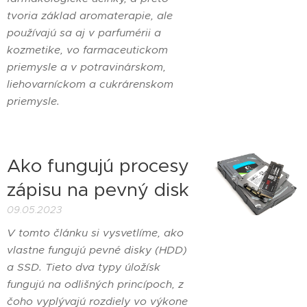
tvoria základ aromaterapie, ale
používajú sa aj v parfumérii a
kozmetike, vo farmaceutickom
priemysle a v potravinárskom,
liehovarníckom a cukrárenskom
priemysle.
Ako fungujú procesy
zápisu na pevný disk
09.05.2023
V tomto článku si vysvetlíme, ako
vlastne fungujú pevné disky (HDD)
a SSD. Tieto dva typy úložísk
fungujú na odlišných princípoch, z
čoho vyplývajú rozdiely vo výkone