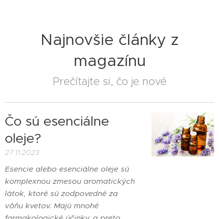
Najnovšie články z
magazínu
Prečítajte si, čo je nové
Čo sú esenciálne
oleje?
27.11.2023
Esencie alebo esenciálne oleje sú
komplexnou zmesou aromatických
látok, ktoré sú zodpovedné za
vôňu kvetov. Majú mnohé
farmakologické účinky, a preto