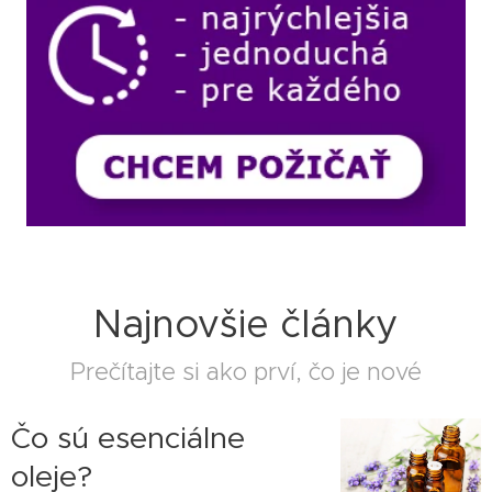
Najnovšie články
Prečítajte si ako prví, čo je nové
Čo sú esenciálne
oleje?