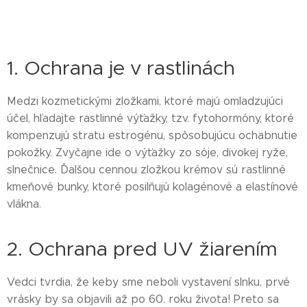
1. Ochrana je v rastlinách
Medzi kozmetickými zložkami, ktoré majú omladzujúci
účel, hľadajte rastlinné výťažky, tzv. fytohormóny, ktoré
kompenzujú stratu estrogénu, spôsobujúcu ochabnutie
pokožky. Zvyčajne ide o výťažky zo sóje, divokej ryže,
slnečnice. Ďalšou cennou zložkou krémov sú rastlinné
kmeňové bunky, ktoré posilňujú kolagénové a elastínové
vlákna.
2. Ochrana pred UV žiarením
Vedci tvrdia, že keby sme neboli vystavení slnku, prvé
vrásky by sa objavili až po 60. roku života! Preto sa