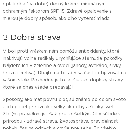
oplatí dbať na dobrý denný krém s minimálnym
ochranným faktorom SPF 15. Zdravé opaľovanie s
mierou je dobrý spôsob, ako dlho vyzerať mlado.
3 Dobrá strava
V boji proti vráskam nám pomôžu antioxidanty, ktoré
inaktivujú voľné radikály urýchľujúce starnutie pokožky.
Nájdete ich v zelenine a ovocí (jahody, avokádo, slivky,
hrozno, mrkva). Dbajte na to, aby sa často objavovali na
vašom stole. Rozhodne je to lepšie ako doplnky stravy,
ktoré sa dnes všade predávajú!
Spôsoby, ako mať pevnú pleť, sú známe po celom svete
a ich počet je rovnako veľký ako dlhý a široký svet.
Zlatým pravidlom je však predovšetkým žiť v súlade s
prírodou - zdravá strava, životospráva, pravidelnosť,
pohyb, čas na oddych a chvíle pre seba. To všetko