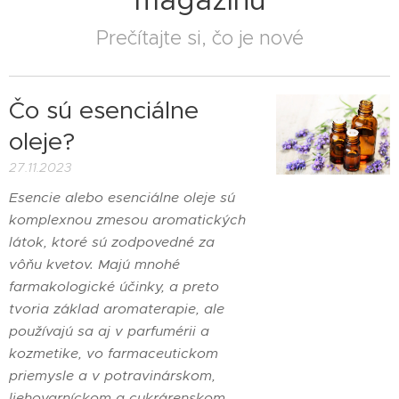
magazínu
Prečítajte si, čo je nové
Čo sú esenciálne
oleje?
27.11.2023
Esencie alebo esenciálne oleje sú
komplexnou zmesou aromatických
látok, ktoré sú zodpovedné za
vôňu kvetov. Majú mnohé
farmakologické účinky, a preto
tvoria základ aromaterapie, ale
používajú sa aj v parfumérii a
kozmetike, vo farmaceutickom
priemysle a v potravinárskom,
liehovarníckom a cukrárenskom