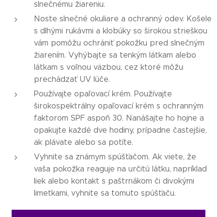
slnečnému žiareniu.
Noste slnečné okuliare a ochranný odev. Košele
s dlhými rukávmi a klobúky so širokou strieškou
vám pomôžu ochrániť pokožku pred slnečným
žiarením. Vyhýbajte sa tenkým látkam alebo
látkam s voľnou väzbou, cez ktoré môžu
prechádzať UV lúče.
Používajte opaľovací krém. Používajte
širokospektrálny opaľovací krém s ochranným
faktorom SPF aspoň 30. Nanášajte ho hojne a
opakujte každé dve hodiny, prípadne častejšie,
ak plávate alebo sa potíte.
Vyhnite sa známym spúšťačom. Ak viete, že
vaša pokožka reaguje na určitú látku, napríklad
liek alebo kontakt s paštrnákom či divokými
limetkami, vyhnite sa tomuto spúšťaču.