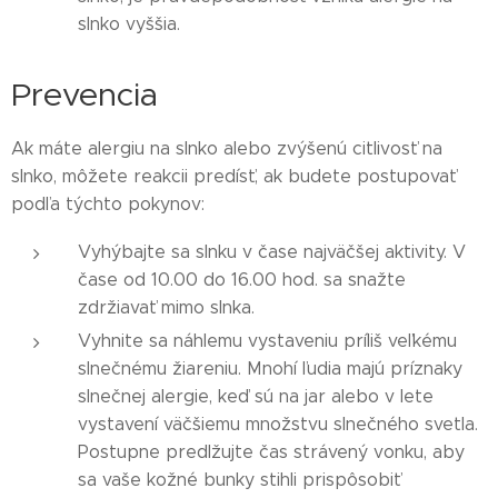
slnko vyššia.
Prevencia
Ak máte alergiu na slnko alebo zvýšenú citlivosť na
slnko, môžete reakcii predísť, ak budete postupovať
podľa týchto pokynov:
Vyhýbajte sa slnku v čase najväčšej aktivity. V
čase od 10.00 do 16.00 hod. sa snažte
zdržiavať mimo slnka.
Vyhnite sa náhlemu vystaveniu príliš veľkému
slnečnému žiareniu. Mnohí ľudia majú príznaky
slnečnej alergie, keď sú na jar alebo v lete
vystavení väčšiemu množstvu slnečného svetla.
Postupne predlžujte čas strávený vonku, aby
sa vaše kožné bunky stihli prispôsobiť