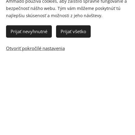
Ammado používa cookies, aby zaistilo správne fungovanie a
bezpečnosť nášho webu. Tým vám môžeme poskytnúť tú
najlepšiu skúsenosť a možnosti z jeho návštevy.
Prijať nevyhnutné
Prijať všetko
Otvoriť pokročilé nastavenia
© 2012 - 2023 AMMADO FINANČNÍ A RODINNÝ PORTÁL
Batoxin
Botalinum
Ammado Pôžička
Cookies
Jazyky
Slovenčina
Română