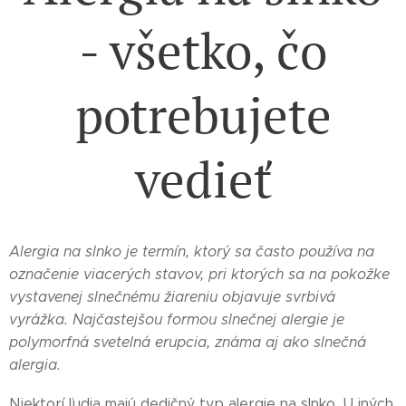
- všetko, čo
potrebujete
vedieť
Alergia na slnko je termín, ktorý sa často používa na
označenie viacerých stavov, pri ktorých sa na pokožke
vystavenej slnečnému žiareniu objavuje svrbivá
vyrážka. Najčastejšou formou slnečnej alergie je
polymorfná svetelná erupcia, známa aj ako slnečná
alergia.
Niektorí ľudia majú dedičný typ alergie na slnko. U iných