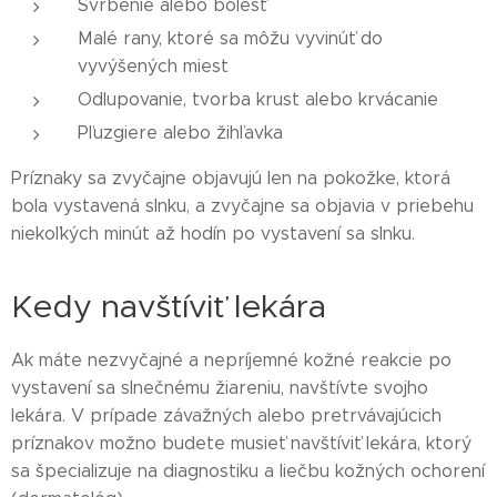
Svrbenie alebo bolesť
Malé rany, ktoré sa môžu vyvinúť do
vyvýšených miest
Odlupovanie, tvorba krust alebo krvácanie
Pľuzgiere alebo žihľavka
Príznaky sa zvyčajne objavujú len na pokožke, ktorá
bola vystavená slnku, a zvyčajne sa objavia v priebehu
niekoľkých minút až hodín po vystavení sa slnku.
Kedy navštíviť lekára
Ak máte nezvyčajné a nepríjemné kožné reakcie po
vystavení sa slnečnému žiareniu, navštívte svojho
lekára. V prípade závažných alebo pretrvávajúcich
príznakov možno budete musieť navštíviť lekára, ktorý
sa špecializuje na diagnostiku a liečbu kožných ochorení