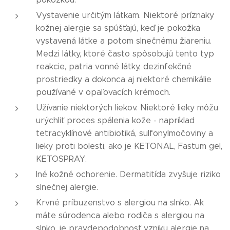
Vystavenie určitým látkam. Niektoré príznaky
kožnej alergie sa spúšťajú, keď je pokožka
vystavená látke a potom slnečnému žiareniu.
Medzi látky, ktoré často spôsobujú tento typ
reakcie, patria vonné látky, dezinfekčné
prostriedky a dokonca aj niektoré chemikálie
používané v opaľovacích krémoch.
Užívanie niektorých liekov. Niektoré lieky môžu
urýchliť proces spálenia kože - napríklad
tetracyklínové antibiotiká, sulfonylmočoviny a
lieky proti bolesti, ako je KETONAL, Fastum gel,
KETOSPRAY.
Iné kožné ochorenie. Dermatitída zvyšuje riziko
slnečnej alergie.
Krvné príbuzenstvo s alergiou na slnko. Ak
máte súrodenca alebo rodiča s alergiou na
slnko, je pravdepodobnosť vzniku alergie na