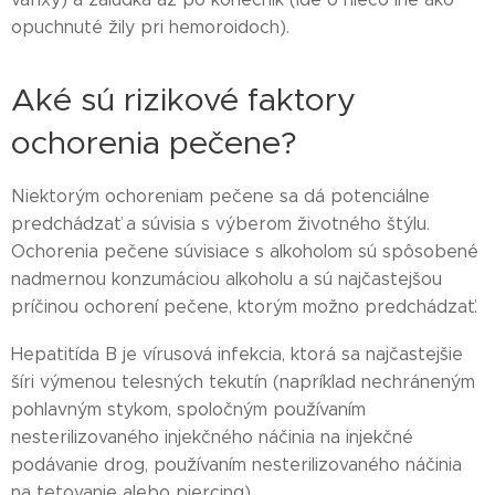
opuchnuté žily pri hemoroidoch).
Aké sú rizikové faktory
ochorenia pečene?
Niektorým ochoreniam pečene sa dá potenciálne
predchádzať a súvisia s výberom životného štýlu.
Ochorenia pečene súvisiace s alkoholom sú spôsobené
nadmernou konzumáciou alkoholu a sú najčastejšou
príčinou ochorení pečene, ktorým možno predchádzať.
Hepatitída B je vírusová infekcia, ktorá sa najčastejšie
šíri výmenou telesných tekutín (napríklad nechráneným
pohlavným stykom, spoločným používaním
nesterilizovaného injekčného náčinia na injekčné
podávanie drog, používaním nesterilizovaného náčinia
na tetovanie alebo piercing).