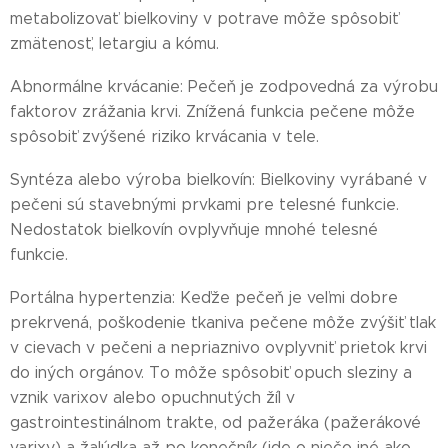
metabolizovať bielkoviny v potrave môže spôsobiť
zmätenosť, letargiu a kómu.
Abnormálne krvácanie: Pečeň je zodpovedná za výrobu
faktorov zrážania krvi. Znížená funkcia pečene môže
spôsobiť zvýšené riziko krvácania v tele.
Syntéza alebo výroba bielkovín: Bielkoviny vyrábané v
pečeni sú stavebnými prvkami pre telesné funkcie.
Nedostatok bielkovín ovplyvňuje mnohé telesné
funkcie.
Portálna hypertenzia: Keďže pečeň je veľmi dobre
prekrvená, poškodenie tkaniva pečene môže zvýšiť tlak
v cievach v pečeni a nepriaznivo ovplyvniť prietok krvi
do iných orgánov. To môže spôsobiť opuch sleziny a
vznik varixov alebo opuchnutých žíl v
gastrointestinálnom trakte, od pažeráka (pažerákové
varixy) a žalúdka až po konečník (ide o niečo iné ako