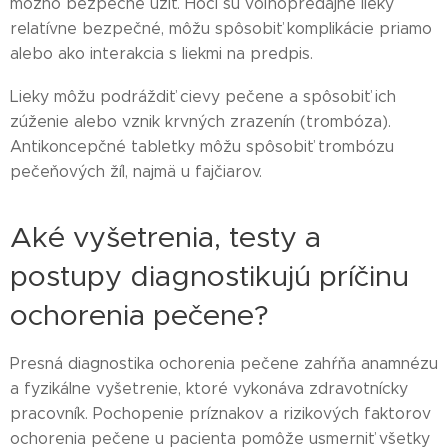
možno bezpečne užiť. Hoci sú voľnopredajné lieky
relatívne bezpečné, môžu spôsobiť komplikácie priamo
alebo ako interakcia s liekmi na predpis.
Lieky môžu podráždiť cievy pečene a spôsobiť ich
zúženie alebo vznik krvných zrazenín (trombóza).
Antikoncepčné tabletky môžu spôsobiť trombózu
pečeňových žíl, najmä u fajčiarov.
Aké vyšetrenia, testy a
postupy diagnostikujú príčinu
ochorenia pečene?
Presná diagnostika ochorenia pečene zahŕňa anamnézu
a fyzikálne vyšetrenie, ktoré vykonáva zdravotnícky
pracovník. Pochopenie príznakov a rizikových faktorov
ochorenia pečene u pacienta pomôže usmerniť všetky