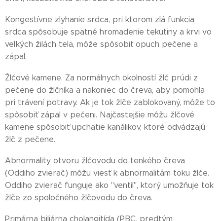
Kongestívne zlyhanie srdca, pri ktorom zlá funkcia
srdca spôsobuje spätné hromadenie tekutiny a krvi vo
veľkých žilách tela, môže spôsobiť opuch pečene a
zápal.
Žlčové kamene. Za normálnych okolností žlč prúdi z
pečene do žlčníka a nakoniec do čreva, aby pomohla
pri trávení potravy. Ak je tok žlče zablokovaný, môže to
spôsobiť zápal v pečeni. Najčastejšie môžu žlčové
kamene spôsobiť upchatie kanálikov, ktoré odvádzajú
žlč z pečene.
Abnormality otvoru žlčovodu do tenkého čreva
(Oddiho zvierač) môžu viesť k abnormalitám toku žlče.
Oddiho zvierač funguje ako "ventil", ktorý umožňuje tok
žlče zo spoločného žlčovodu do čreva.
Primárna biliárna cholangitída (PBC, predtým