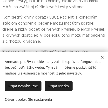
žlčové cesty), bilirubín a hladiny bielkovín a albumínu.
Môžu sa zvážiť aj ďalšie krvné testy vrátane:
Kompletný krvný obraz (CBC). Pacienti s konečným
štádiom ochorenia pečene môžu mať útlm kostnej
drene a nízky počet červených krviniek, bielych krviniek
a krvných doštičiek. V dôsledku toho môžu mať pacienti
s cirhózou krvácanie.
Funkcia zrážania krvi INR môže byť zhoršená v
dôsledku nedostatočnej tvorby bielkovín a je citlivým
Ammado používa cookies, aby zaistilo správne fungovanie a
meradlom funkcie pečene.
bezpečnosť nášho webu. Tým vám môžeme poskytnúť tú
najlepšiu skúsenosť a možnosti z jeho návštevy.
Elektrolyty, BUN a kreatinín na posúdenie funkcie
obličiek; a posúdenie hladiny amoniaku v krvi je užitočné
Prijať nevyhnutné
Prijať všetko
u pacientov s duševnou zmätenosťou na určenie, či je
potenciálnou príčinou zlyhanie pečene.
Otvoriť pokročilé nastavenia
CT vyšetrenie (počítačová axiálna tomografia)