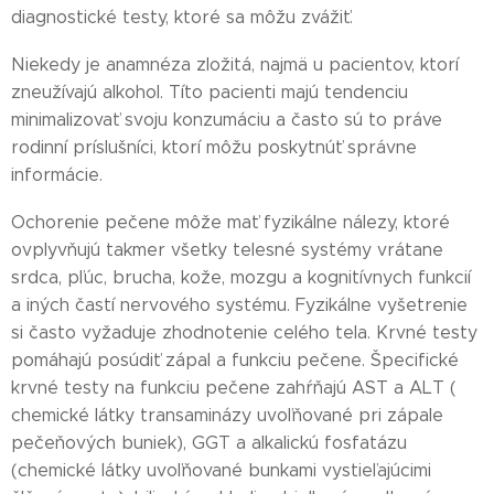
diagnostické testy, ktoré sa môžu zvážiť.
Niekedy je anamnéza zložitá, najmä u pacientov, ktorí
zneužívajú alkohol. Títo pacienti majú tendenciu
minimalizovať svoju konzumáciu a často sú to práve
rodinní príslušníci, ktorí môžu poskytnúť správne
informácie.
Ochorenie pečene môže mať fyzikálne nálezy, ktoré
ovplyvňujú takmer všetky telesné systémy vrátane
srdca, pľúc, brucha, kože, mozgu a kognitívnych funkcií
a iných častí nervového systému. Fyzikálne vyšetrenie
si často vyžaduje zhodnotenie celého tela. Krvné testy
pomáhajú posúdiť zápal a funkciu pečene. Špecifické
krvné testy na funkciu pečene zahŕňajú AST a ALT (
chemické látky transaminázy uvoľňované pri zápale
pečeňových buniek), GGT a alkalickú fosfatázu
(chemické látky uvoľňované bunkami vystieľajúcimi