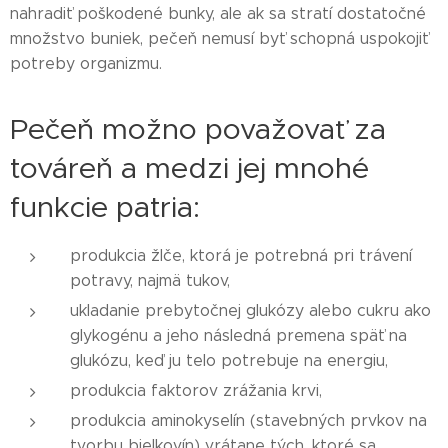
nahradiť poškodené bunky, ale ak sa stratí dostatočné
množstvo buniek, pečeň nemusí byť schopná uspokojiť
potreby organizmu.
Pečeň možno považovať za
továreň a medzi jej mnohé
funkcie patria:
produkcia žlče, ktorá je potrebná pri trávení
potravy, najmä tukov,
ukladanie prebytočnej glukózy alebo cukru ako
glykogénu a jeho následná premena späť na
glukózu, keď ju telo potrebuje na energiu,
produkcia faktorov zrážania krvi,
produkcia aminokyselín (stavebných prvkov na
tvorbu bielkovín) vrátane tých, ktoré sa