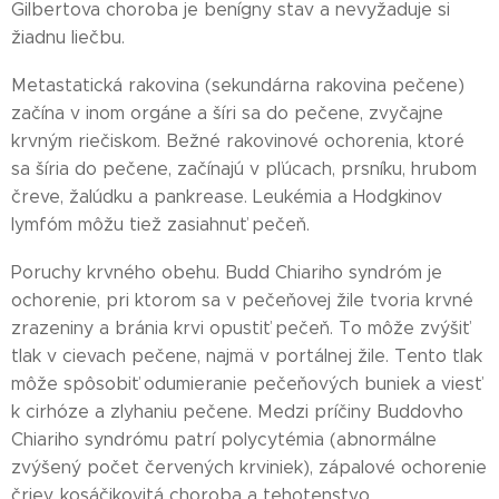
Gilbertova choroba je benígny stav a nevyžaduje si
žiadnu liečbu.
Metastatická rakovina (sekundárna rakovina pečene)
začína v inom orgáne a šíri sa do pečene, zvyčajne
krvným riečiskom. Bežné rakovinové ochorenia, ktoré
sa šíria do pečene, začínajú v pľúcach, prsníku, hrubom
čreve, žalúdku a pankrease. Leukémia a Hodgkinov
lymfóm môžu tiež zasiahnuť pečeň.
Poruchy krvného obehu. Budd Chiariho syndróm je
ochorenie, pri ktorom sa v pečeňovej žile tvoria krvné
zrazeniny a bránia krvi opustiť pečeň. To môže zvýšiť
tlak v cievach pečene, najmä v portálnej žile. Tento tlak
môže spôsobiť odumieranie pečeňových buniek a viesť
k cirhóze a zlyhaniu pečene. Medzi príčiny Buddovho
Chiariho syndrómu patrí polycytémia (abnormálne
zvýšený počet červených krviniek), zápalové ochorenie
čriev, kosáčikovitá choroba a tehotenstvo.