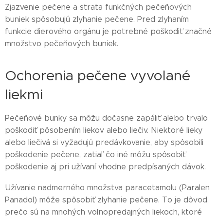
Zjazvenie pečene a strata funkčných pečeňových
buniek spôsobujú zlyhanie pečene. Pred zlyhaním
funkcie dierového orgánu je potrebné poškodiť značné
množstvo pečeňových buniek.
Ochorenia pečene vyvolané
liekmi
Pečeňové bunky sa môžu dočasne zapáliť alebo trvalo
poškodiť pôsobením liekov alebo liečiv. Niektoré lieky
alebo liečivá si vyžadujú predávkovanie, aby spôsobili
poškodenie pečene, zatiaľ čo iné môžu spôsobiť
poškodenie aj pri užívaní vhodne predpísaných dávok.
Užívanie nadmerného množstva paracetamolu (Paralen
Panadol) môže spôsobiť zlyhanie pečene. To je dôvod,
prečo sú na mnohých voľnopredajných liekoch, ktoré