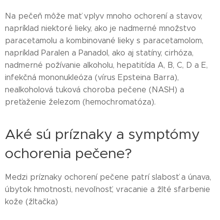
Na pečeň môže mať vplyv mnoho ochorení a stavov,
napríklad niektoré lieky, ako je nadmerné množstvo
paracetamolu a kombinované lieky s paracetamolom,
napríklad Paralen a Panadol, ako aj statíny, cirhóza,
nadmerné požívanie alkoholu, hepatitída A, B, C, D a E,
infekčná mononukleóza (vírus Epsteina Barra),
nealkoholová tuková choroba pečene (NASH) a
preťaženie železom (hemochromatóza).
Aké sú príznaky a symptómy
ochorenia pečene?
Medzi príznaky ochorení pečene patrí slabosť a únava,
úbytok hmotnosti, nevoľnosť, vracanie a žlté sfarbenie
kože (žltačka)