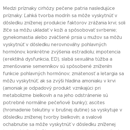
Medzi príznaky cirhózy pečene patria nasledujúce
príznaky: Ľahká tvorba modrín sa môže vyskytnúť v
dôsledku zníženej produkcie faktorov zrážania krvi; soli
žlče sa môžu ukladať v koži a spôsobovať svrbenie;
gynekomastia alebo zväčšené prsia u mužov sa môžu
vyskytnúť v dôsledku nerovnováhy pohlavných
hormónov, konkrétne zvýšenia estradiolu; impotencia
(erektilná dysfunkcia, ED), slabá sexuálna túžba a
zmenšovanie semenníkov sú spôsobené znížením
funkcie pohlavných hormónov; zmätenosť a letargia sa
môžu vyskytnúť, ak sa zvýši hladina amoniaku v krvi
(amoniak je odpadový produkt vznikajúci pri
metabolizme bielkovín a na jeho odstránenie sú
potrebné normálne pečeňové bunky); ascites
(hromadenie tekutiny v brušnej dutine) sa vyskytuje v
dôsledku zníženej tvorby bielkovín; a svalové
ochabnutie sa môže vyskytnúť v dôsledku zníženej