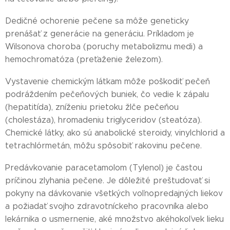
Dedičné ochorenie pečene sa môže geneticky
prenášať z generácie na generáciu. Príkladom je
Wilsonova choroba (poruchy metabolizmu medi) a
hemochromatóza (preťaženie železom).
Vystavenie chemickým látkam môže poškodiť pečeň
podráždením pečeňových buniek, čo vedie k zápalu
(hepatitída), zníženiu prietoku žlče pečeňou
(cholestáza), hromadeniu triglyceridov (steatóza).
Chemické látky, ako sú anabolické steroidy, vinylchlorid a
tetrachlórmetán, môžu spôsobiť rakovinu pečene.
Predávkovanie paracetamolom (Tylenol) je častou
príčinou zlyhania pečene. Je dôležité preštudovať si
pokyny na dávkovanie všetkých voľnopredajných liekov
a požiadať svojho zdravotníckeho pracovníka alebo
lekárnika o usmernenie, aké množstvo akéhokoľvek lieku