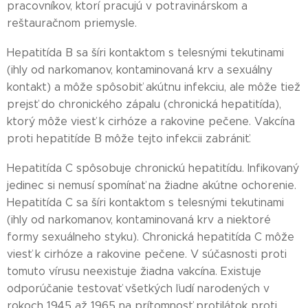
pracovníkov, ktorí pracujú v potravinárskom a
reštauračnom priemysle.
Hepatitída B sa šíri kontaktom s telesnými tekutinami
(ihly od narkomanov, kontaminovaná krv a sexuálny
kontakt) a môže spôsobiť akútnu infekciu, ale môže tiež
prejsť do chronického zápalu (chronická hepatitída),
ktorý môže viesť k cirhóze a rakovine pečene. Vakcína
proti hepatitíde B môže tejto infekcii zabrániť.
Hepatitída C spôsobuje chronickú hepatitídu. Infikovaný
jedinec si nemusí spomínať na žiadne akútne ochorenie.
Hepatitída C sa šíri kontaktom s telesnými tekutinami
(ihly od narkomanov, kontaminovaná krv a niektoré
formy sexuálneho styku). Chronická hepatitída C môže
viesť k cirhóze a rakovine pečene. V súčasnosti proti
tomuto vírusu neexistuje žiadna vakcína. Existuje
odporúčanie testovať všetkých ľudí narodených v
rokoch 1945 až 1965 na prítomnosť protilátok proti