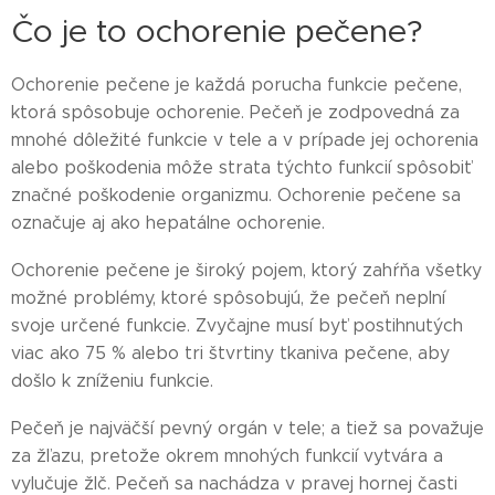
Čo je to ochorenie pečene?
Ochorenie pečene je každá porucha funkcie pečene,
ktorá spôsobuje ochorenie. Pečeň je zodpovedná za
mnohé dôležité funkcie v tele a v prípade jej ochorenia
alebo poškodenia môže strata týchto funkcií spôsobiť
značné poškodenie organizmu. Ochorenie pečene sa
označuje aj ako hepatálne ochorenie.
Ochorenie pečene je široký pojem, ktorý zahŕňa všetky
možné problémy, ktoré spôsobujú, že pečeň neplní
svoje určené funkcie. Zvyčajne musí byť postihnutých
viac ako 75 % alebo tri štvrtiny tkaniva pečene, aby
došlo k zníženiu funkcie.
Pečeň je najväčší pevný orgán v tele; a tiež sa považuje
za žľazu, pretože okrem mnohých funkcií vytvára a
vylučuje žlč. Pečeň sa nachádza v pravej hornej časti