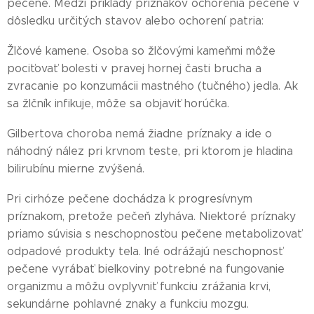
pečene. Medzi príklady príznakov ochorenia pečene v
dôsledku určitých stavov alebo ochorení patria:
Žlčové kamene. Osoba so žlčovými kameňmi môže
pociťovať bolesti v pravej hornej časti brucha a
zvracanie po konzumácii mastného (tučného) jedla. Ak
sa žlčník infikuje, môže sa objaviť horúčka.
Gilbertova choroba nemá žiadne príznaky a ide o
náhodný nález pri krvnom teste, pri ktorom je hladina
bilirubínu mierne zvýšená.
Pri cirhóze pečene dochádza k progresívnym
príznakom, pretože pečeň zlyháva. Niektoré príznaky
priamo súvisia s neschopnosťou pečene metabolizovať
odpadové produkty tela. Iné odrážajú neschopnosť
pečene vyrábať bielkoviny potrebné na fungovanie
organizmu a môžu ovplyvniť funkciu zrážania krvi,
sekundárne pohlavné znaky a funkciu mozgu.