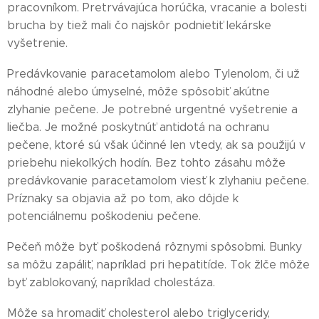
pracovníkom. Pretrvávajúca horúčka, vracanie a bolesti
brucha by tiež mali čo najskôr podnietiť lekárske
vyšetrenie.
Predávkovanie paracetamolom alebo Tylenolom, či už
náhodné alebo úmyselné, môže spôsobiť akútne
zlyhanie pečene. Je potrebné urgentné vyšetrenie a
liečba. Je možné poskytnúť antidotá na ochranu
pečene, ktoré sú však účinné len vtedy, ak sa použijú v
priebehu niekoľkých hodín. Bez tohto zásahu môže
predávkovanie paracetamolom viesť k zlyhaniu pečene.
Príznaky sa objavia až po tom, ako dôjde k
potenciálnemu poškodeniu pečene.
Pečeň môže byť poškodená rôznymi spôsobmi. Bunky
sa môžu zapáliť, napríklad pri hepatitíde. Tok žlče môže
byť zablokovaný, napríklad cholestáza.
Môže sa hromadiť cholesterol alebo triglyceridy,