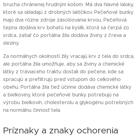
brucha chránenej hrudným košom. Má dva hlavné laloky,
ktoré sa skladajú z drobných lalôčikov. Pečeňové bunky
majú dva rôzne zdroje zásobovania krvou. Pečeňová
tepna dodáva krv bohatú na kyslík, ktorá sa čerpá zo
srdca, zatiaľ čo portálna žila dodáva živiny z čreva a
sleziny.
Za normálnych okolností žily vracajú krv z tela do srdca,
ale portálna žila umožňuje, aby sa živiny a chemické
látky z tráviaceho traktu dostali do pečene, kde sa
spracujú a prefiltrujú pred vstupom do celkového
obehu. Portálna žila tiež účinne dodáva chemické látky
a bielkoviny, ktoré pečeňové bunky potrebujú na
výrobu bielkovín, cholesterolu a glykogénu potrebných
na normálnu činnosť tela.
Príznaky a znaky ochorenia