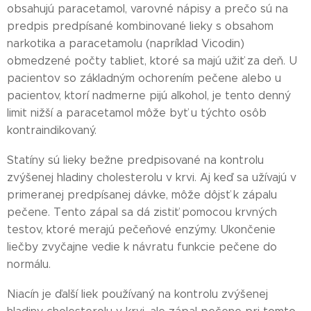
obsahujú paracetamol, varovné nápisy a prečo sú na
predpis predpísané kombinované lieky s obsahom
narkotika a paracetamolu (napríklad Vicodin)
obmedzené počty tabliet, ktoré sa majú užiť za deň. U
pacientov so základným ochorením pečene alebo u
pacientov, ktorí nadmerne pijú alkohol, je tento denný
limit nižší a paracetamol môže byť u týchto osôb
kontraindikovaný.
Statíny sú lieky bežne predpisované na kontrolu
zvýšenej hladiny cholesterolu v krvi. Aj keď sa užívajú v
primeranej predpísanej dávke, môže dôjsť k zápalu
pečene. Tento zápal sa dá zistiť pomocou krvných
testov, ktoré merajú pečeňové enzýmy. Ukončenie
liečby zvyčajne vedie k návratu funkcie pečene do
normálu.
Niacín je ďalší liek používaný na kontrolu zvýšenej