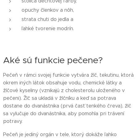
stolica dechtovej farby,
opuchy členkov a nôh,
strata chuti do jedla a
ľahké tvorenie modrín.
Aké sú funkcie pečene?
Pečeň v rámci svojej funkcie vytvára žlč, tekutinu, ktorá
okrem iných látok obsahuje vodu, chemické látky a
žlčové kyseliny (vznikajú z cholesterolu uloženého v
pečeni). Žlč sa ukladá v žlčníku a keď sa potrava
dostane do dvanástnika (prvá časť tenkého čreva), žlč
sa vylučuje do dvanástnika, aby pomohla pri trávení
potravy.
Pečeň je jediný orgán v tele, ktorý dokáže ľahko