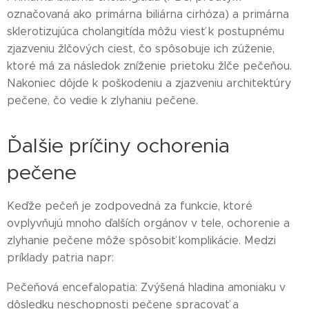
označovaná ako primárna biliárna cirhóza) a primárna
sklerotizujúca cholangitída môžu viesť k postupnému
zjazveniu žlčových ciest, čo spôsobuje ich zúženie,
ktoré má za následok zníženie prietoku žlče pečeňou.
Nakoniec dôjde k poškodeniu a zjazveniu architektúry
pečene, čo vedie k zlyhaniu pečene.
Ďalšie príčiny ochorenia
pečene
Keďže pečeň je zodpovedná za funkcie, ktoré
ovplyvňujú mnoho ďalších orgánov v tele, ochorenie a
zlyhanie pečene môže spôsobiť komplikácie. Medzi
príklady patria napr:
Pečeňová encefalopatia: Zvýšená hladina amoniaku v
dôsledku neschopnosti pečene spracovať a