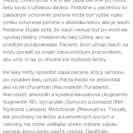
hladiny cholesterolu v krvi, ale zápal pečene pri tomto
lieku súvisí s užívanou dávkou. Podobne u pacientov so
základným ochorením pečene môže byť vyššie riziko
vzniku ochorenia pečene v dôsledku liekov, ako je niacín.
Nedávne štúdie zistili, že niacín nemusí byť pri kontrole
vysokej hladiny cholesterolu taký účinný, ako sa
predtým predpokladalo. Pacienti, ktorí užívajú niacín, sa
môžu poradiť so svojím zdravotníckym pracovníkom,
aby určil, či nie sú vhodné iné možnosti liečby.
Iné lieky môžu spôsobiť zápal pečene, ktorý väčšinou
po vysadení lieku ustúpi. Patria medzi ne antibiotiká,
ako sú nitrofurantoín (Macrodantin, Furadantin,
Macrobid), amoxicilín a kyselina klavulánová (Augmentin,
Augmentin XR), tetracyklín (Sumycin) a izoniazid (INH,
Nydrazid, Laniazid). Metotrexát (Rheumatrex, Trexall),
liek používaný na liečbu autoimunitných porúch a
rakoviny, má rôzne vedľajšie účinky vrátane zápalu
pečene, ktorý môže viesť k cirhóze. Disulfiram