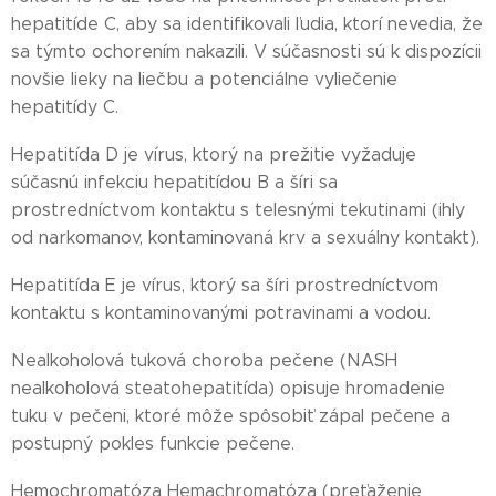
hepatitíde C, aby sa identifikovali ľudia, ktorí nevedia, že
sa týmto ochorením nakazili. V súčasnosti sú k dispozícii
novšie lieky na liečbu a potenciálne vyliečenie
hepatitídy C.
Hepatitída D je vírus, ktorý na prežitie vyžaduje
súčasnú infekciu hepatitídou B a šíri sa
prostredníctvom kontaktu s telesnými tekutinami (ihly
od narkomanov, kontaminovaná krv a sexuálny kontakt).
Hepatitída E je vírus, ktorý sa šíri prostredníctvom
kontaktu s kontaminovanými potravinami a vodou.
Nealkoholová tuková choroba pečene (NASH
nealkoholová steatohepatitída) opisuje hromadenie
tuku v pečeni, ktoré môže spôsobiť zápal pečene a
postupný pokles funkcie pečene.
Hemochromatóza Hemachromatóza (preťaženie