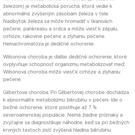
železom) je metabolická porucha, ktorá vedie k
abnormálne zvýšeným zásobám železa v tele.
Nadbytok železa sa môže hromadiť v tkanivách
pečene, pankreasu a srdca a môže viesť k zápalu,
cirhóze, rakovine pečene a zlyhaniu pečene.
Hemachromatóza je dedičné ochorenie.
Wilsonova choroba je ďalšie dedičné ochorenie, ktoré
ovplyvňuje schopnosť organizmu metabolizovať meď.
Wilsonova choroba môže viesť k cirhóze a zlyhaniu
pečene.
Gilbertova choroba. Pri Gilbertovej chorobe dochádza
k abnormalite metabolizmu bilirubínu v pečeni. Ide o
bežné ochorenie, ktoré postihuje až 7 %
severoamerickej populácie. Nemá žiadne príznaky a
zvyčajne sa diagnostikuje náhodne, keď sa pri bežných
krvných testoch zistí zvýšená hladina bilirubínu.