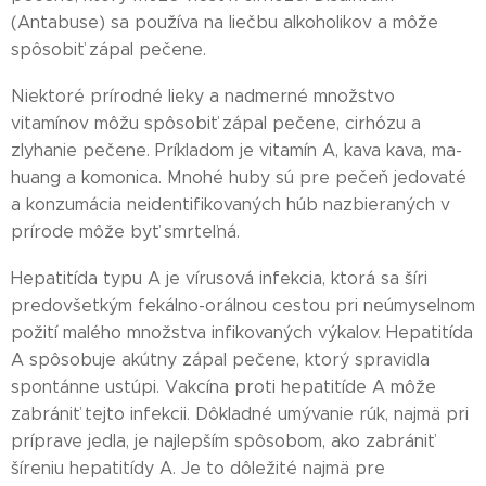
(Antabuse) sa používa na liečbu alkoholikov a môže
spôsobiť zápal pečene.
Niektoré prírodné lieky a nadmerné množstvo
vitamínov môžu spôsobiť zápal pečene, cirhózu a
zlyhanie pečene. Príkladom je vitamín A, kava kava, ma-
huang a komonica. Mnohé huby sú pre pečeň jedovaté
a konzumácia neidentifikovaných húb nazbieraných v
prírode môže byť smrteľná.
Hepatitída typu A je vírusová infekcia, ktorá sa šíri
predovšetkým fekálno-orálnou cestou pri neúmyselnom
požití malého množstva infikovaných výkalov. Hepatitída
A spôsobuje akútny zápal pečene, ktorý spravidla
spontánne ustúpi. Vakcína proti hepatitíde A môže
zabrániť tejto infekcii. Dôkladné umývanie rúk, najmä pri
príprave jedla, je najlepším spôsobom, ako zabrániť
šíreniu hepatitídy A. Je to dôležité najmä pre