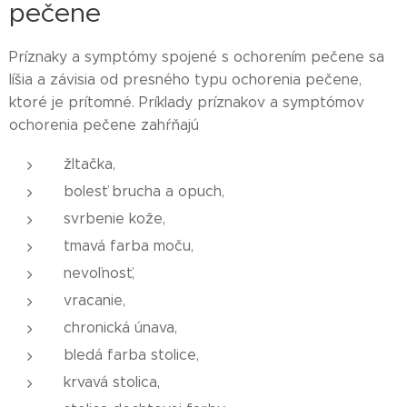
pečene
Príznaky a symptómy spojené s ochorením pečene sa
líšia a závisia od presného typu ochorenia pečene,
ktoré je prítomné. Príklady príznakov a symptómov
ochorenia pečene zahŕňajú
žltačka,
bolesť brucha a opuch,
svrbenie kože,
tmavá farba moču,
nevoľnosť,
vracanie,
chronická únava,
bledá farba stolice,
krvavá stolica,