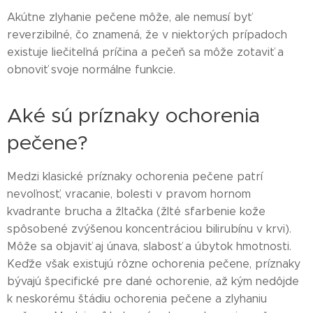
Akútne zlyhanie pečene môže, ale nemusí byť
reverzibilné, čo znamená, že v niektorých prípadoch
existuje liečiteľná príčina a pečeň sa môže zotaviť a
obnoviť svoje normálne funkcie.
Aké sú príznaky ochorenia
pečene?
Medzi klasické príznaky ochorenia pečene patrí
nevoľnosť, vracanie, bolesti v pravom hornom
kvadrante brucha a žltačka (žlté sfarbenie kože
spôsobené zvýšenou koncentráciou bilirubínu v krvi).
Môže sa objaviť aj únava, slabosť a úbytok hmotnosti.
Keďže však existujú rôzne ochorenia pečene, príznaky
bývajú špecifické pre dané ochorenie, až kým nedôjde
k neskorému štádiu ochorenia pečene a zlyhaniu