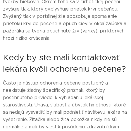
tvorby bielkovín. Okrem toho sa v cirhotickej pečeni
zvyšuje tlak, ktorý ovplyvňuje prietok krvi pečeňou.
Zvýšený tlak v portálnej žile spôsobuje spomalenie
prietoku krvi do pečene a opuch ciev. V okolí žalúdka a
pažeráka sa tvoria opuchnuté žily (varixy), pri ktorých
hrozí riziko krvácania.
Kedy by ste mali kontaktovať
lekára kvôli ochoreniu pečene?
Často je nástup ochorenia pečene postupný a
neexistuje žiadny špecifický príznak, ktorý by
postihnutého priviedol k vyhľadaniu lekárskej
starostlivosti. Únava, slabosť a úbytok hmotnosti, ktoré
sa nedajú vysvetliť, by mali podnietiť návštevu lekára na
vyšetrenie. Žltačka alebo žltá pokožka nikdy nie sú
normálne a mali by viesť k posúdeniu zdravotníckym