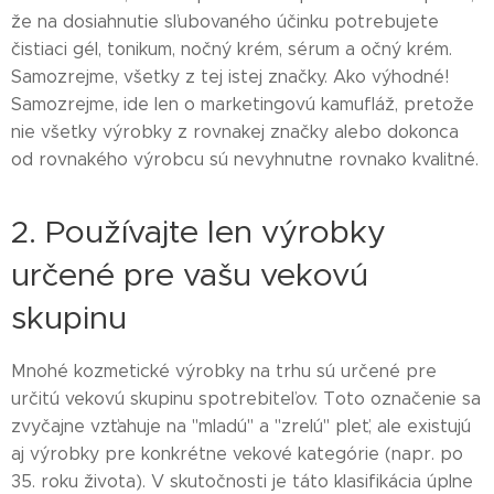
že na dosiahnutie sľubovaného účinku potrebujete
čistiaci gél, tonikum, nočný krém, sérum a očný krém.
Samozrejme, všetky z tej istej značky. Ako výhodné!
Samozrejme, ide len o marketingovú kamufláž, pretože
nie všetky výrobky z rovnakej značky alebo dokonca
od rovnakého výrobcu sú nevyhnutne rovnako kvalitné.
2. Používajte len výrobky
určené pre vašu vekovú
skupinu
Mnohé kozmetické výrobky na trhu sú určené pre
určitú vekovú skupinu spotrebiteľov. Toto označenie sa
zvyčajne vzťahuje na "mladú" a "zrelú" pleť, ale existujú
aj výrobky pre konkrétne vekové kategórie (napr. po
35. roku života). V skutočnosti je táto klasifikácia úplne