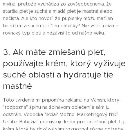
mylná, pretože vychádza zo zovšeobecnenia, že
staršia pleť je suchá a mladá pleť je mastná alebo
nečistá. Ale kto hovorí, že pupienky môžu mať len
tínedžeri a suchú pleť len babičky? Nie všetci máme
rovnaký typ pleti a nezávisí to od nášho veku.
3. Ak máte zmiešanú pleť,
používajte krém, ktorý vyživuje
suché oblasti a hydratuje tie
mastné
Toto tvrdenie mi pripomína reklamu na Vanish, ktorý
"rozpozná" špinu na špinavom oblečení a sám ju
odstráni. Vedecká fikcia? Možno. Marketingový trik?
Určite. Bohužiaľ, neexistuje krém pre zmiešanú pleť, t. j.
krém, ktorý by dokázal sám rozpoznať rôzne potreby