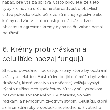
nápad, pre vás zlá správa. Často počujete, že tieto
typy krémov sú určené na starostlivosť o obzvlášť
citlivú pokožku okolo očí a že sú menej agresívne ako
krémy na tvár. V skutočnosti je celá tvár citlivou
oblasťou a agresívne krémy by sa na ňu vôbec nemali
používať.
6. Krémy proti vráskam a
celulitíde naozaj fungujú
Stručne povedané, neexistujú krémy, ktoré by odstránili
vrásky a celulitídu. Existujú len tie (ktoré môžu byť veľmi
dráždivé), ktoré zdanlivo (a dočasne) znižujú výskyt
týchto nežiaducich spoločníkov. Vrásky sú výsledkom
poškodenia spôsobeného UV žiarením, voľnými
radikálmi a nevhodným životným štýlom. Celulitídu, ktorá
sa hromadila roky v dôsledku nevhodného životného