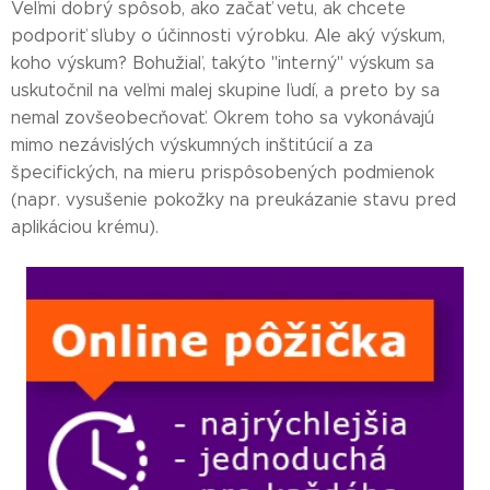
Veľmi dobrý spôsob, ako začať vetu, ak chcete
podporiť sľuby o účinnosti výrobku. Ale aký výskum,
koho výskum? Bohužiaľ, takýto "interný" výskum sa
uskutočnil na veľmi malej skupine ľudí, a preto by sa
nemal zovšeobecňovať. Okrem toho sa vykonávajú
mimo nezávislých výskumných inštitúcií a za
špecifických, na mieru prispôsobených podmienok
(napr. vysušenie pokožky na preukázanie stavu pred
aplikáciou krému).