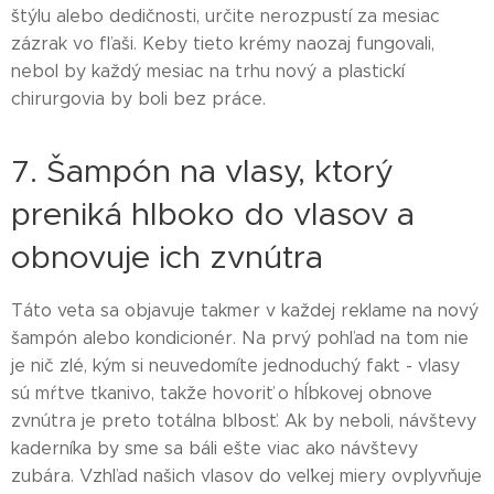
štýlu alebo dedičnosti, určite nerozpustí za mesiac
zázrak vo fľaši. Keby tieto krémy naozaj fungovali,
nebol by každý mesiac na trhu nový a plastickí
chirurgovia by boli bez práce.
7. Šampón na vlasy, ktorý
preniká hlboko do vlasov a
obnovuje ich zvnútra
Táto veta sa objavuje takmer v každej reklame na nový
šampón alebo kondicionér. Na prvý pohľad na tom nie
je nič zlé, kým si neuvedomíte jednoduchý fakt - vlasy
sú mŕtve tkanivo, takže hovoriť o hĺbkovej obnove
zvnútra je preto totálna blbosť. Ak by neboli, návštevy
kaderníka by sme sa báli ešte viac ako návštevy
zubára. Vzhľad našich vlasov do veľkej miery ovplyvňuje