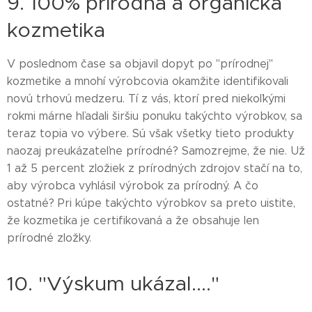
9. 100% prírodná a organická
kozmetika
V poslednom čase sa objavil dopyt po "prírodnej"
kozmetike a mnohí výrobcovia okamžite identifikovali
novú trhovú medzeru. Tí z vás, ktorí pred niekoľkými
rokmi márne hľadali širšiu ponuku takýchto výrobkov, sa
teraz topia vo výbere. Sú však všetky tieto produkty
naozaj preukázateľne prírodné? Samozrejme, že nie. Už
1 až 5 percent zložiek z prírodných zdrojov stačí na to,
aby výrobca vyhlásil výrobok za prírodný. A čo
ostatné? Pri kúpe takýchto výrobkov sa preto uistite,
že kozmetika je certifikovaná a že obsahuje len
prírodné zložky.
10. "Výskum ukázal...."