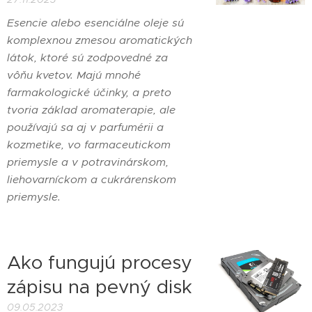
Esencie alebo esenciálne oleje sú
komplexnou zmesou aromatických
látok, ktoré sú zodpovedné za
vôňu kvetov. Majú mnohé
farmakologické účinky, a preto
tvoria základ aromaterapie, ale
používajú sa aj v parfumérii a
kozmetike, vo farmaceutickom
priemysle a v potravinárskom,
liehovarníckom a cukrárenskom
priemysle.
Ako fungujú procesy
zápisu na pevný disk
09.05.2023