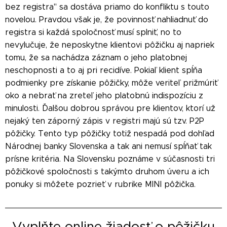
bez registra" sa dostáva priamo do konfliktu s touto
novelou. Pravdou však je, že povinnosť nahliadnuť do
registra si každá spoločnosť musí splniť, no to
nevylučuje, že neposkytne klientovi pôžičku aj napriek
tomu, že sa nachádza záznam o jeho platobnej
neschopnosti a to aj pri recidíve. Pokiaľ klient spĺňa
podmienky pre získanie pôžičky, môže veriteľ prižmúriť
oko a nebrať na zreteľ jeho platobnú indispozíciu z
minulosti. Ďalšou dobrou správou pre klientov, ktorí už
nejaký ten záporný zápis v registri majú sú tzv. P2P
pôžičky. Tento typ pôžičky totiž nespadá pod dohľad
Národnej banky Slovenska a tak ani nemusí spĺňať tak
prísne kritéria. Na Slovensku poznáme v súčasnosti tri
pôžičkové spoločnosti s takýmto druhom úveru a ich
ponuky si môžete pozrieť v rubrike MINI pôžička.
Vyplňte online žiadosť o pôžičku