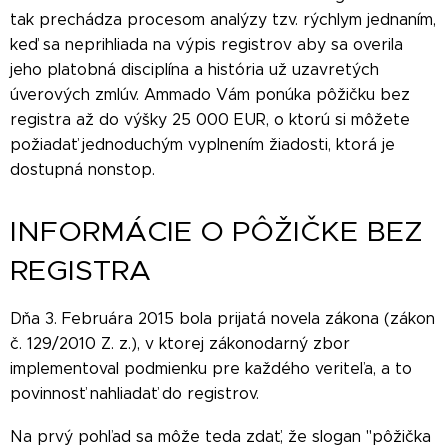
tak prechádza procesom analýzy tzv. rýchlym jednaním,
keď sa neprihliada na výpis registrov aby sa overila
jeho platobná disciplína a história už uzavretých
úverových zmlúv. Ammado Vám ponúka pôžičku bez
registra až do výšky 25 000 EUR, o ktorú si môžete
požiadať jednoduchým vyplnením žiadosti, ktorá je
dostupná nonstop.
INFORMÁCIE O PÔŽIČKE BEZ
REGISTRA
Dňa 3. Februára 2015 bola prijatá novela zákona (zákon
č. 129/2010 Z. z.), v ktorej zákonodarný zbor
implementoval podmienku pre každého veriteľa, a to
povinnosť nahliadať do registrov.
Na prvý pohľad sa môže teda zdať, že slogan "pôžička