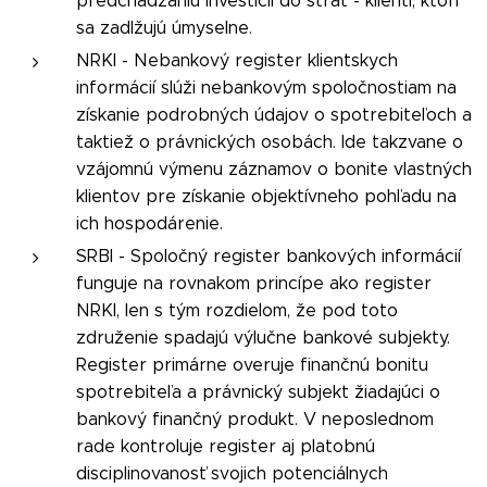
predchádzaniu investícii do strát - klienti, ktorí
sa zadlžujú úmyselne.
NRKI - Nebankový register klientskych
informácií slúži nebankovým spoločnostiam na
získanie podrobných údajov o spotrebiteľoch a
taktiež o právnických osobách. Ide takzvane o
vzájomnú výmenu záznamov o bonite vlastných
klientov pre získanie objektívneho pohľadu na
ich hospodárenie.
SRBI - Spoločný register bankových informácií
funguje na rovnakom princípe ako register
NRKI, len s tým rozdielom, že pod toto
združenie spadajú výlučne bankové subjekty.
Register primárne overuje finančnú bonitu
spotrebiteľa a právnický subjekt žiadajúci o
bankový finančný produkt. V neposlednom
rade kontroluje register aj platobnú
disciplinovanosť svojich potenciálnych