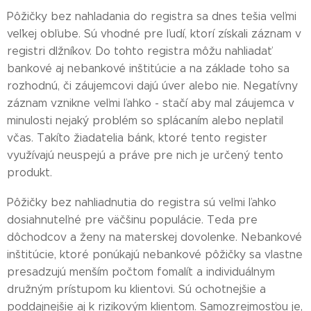
Pôžičky bez nahladania do registra sa dnes tešia veľmi
veľkej obľube. Sú vhodné pre ľudí, ktorí získali záznam v
registri dlžníkov. Do tohto registra môžu nahliadať
bankové aj nebankové inštitúcie a na základe toho sa
rozhodnú, či záujemcovi dajú úver alebo nie. Negatívny
záznam vznikne veľmi ľahko - stačí aby mal záujemca v
minulosti nejaký problém so splácaním alebo neplatil
včas. Takíto žiadatelia bánk, ktoré tento register
využívajú neuspejú a práve pre nich je určený tento
produkt.
Pôžičky bez nahliadnutia do registra sú veľmi ľahko
dosiahnuteľné pre väčšinu populácie. Teda pre
dôchodcov a ženy na materskej dovolenke. Nebankové
inštitúcie, ktoré ponúkajú nebankové pôžičky sa vlastne
presadzujú menším počtom fomalít a individuálnym
družným prístupom ku klientovi. Sú ochotnejšie a
poddajnejšie aj k rizikovým klientom. Samozrejmosťou je,