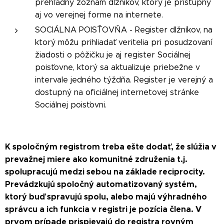
prehľadný zoznam dlžníkov, ktorý je prístupný
aj vo verejnej forme na internete.
SOCIÁLNA POISŤOVŇA - Register dlžníkov, na
ktorý môžu prihliadať veritelia pri posudzovaní
žiadosti o pôžičku je aj register Sociálnej
poisťovne, ktorý sa aktualizuje priebežne v
intervale jedného týždňa. Register je verejný a
dostupný na oficiálnej internetovej stránke
Sociálnej poisťovni.
K spoločným registrom treba ešte dodať, že slúžia v
prevažnej miere ako komunitné združenia t.j.
spolupracujú medzi sebou na základe reciprocity.
Prevádzkujú spoločný automatizovaný systém,
ktorý buď spravujú spolu, alebo majú výhradného
správcu a ich funkcia v registri je pozícia člena. V
prvom prípade prispievajú do registra rovným