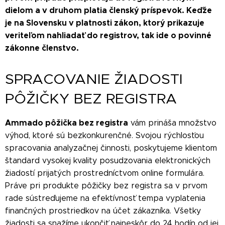
dielom a v druhom platia členský príspevok. Keďže
je na Slovensku v platnosti zákon, ktorý prikazuje
veriteľom nahliadať do registrov, tak ide o povinné
zákonne členstvo.
SPRACOVANIE ŽIADOSTI
PÔŽIČKY BEZ REGISTRA
Ammado pôžička bez registra
vám prináša množstvo
výhod, ktoré sú bezkonkurenčné. Svojou rýchlosťou
spracovania analyzačnej činnosti, poskytujeme klientom
štandard vysokej kvality posudzovania elektronických
žiadostí prijatých prostredníctvom online formulára.
Práve pri produkte pôžičky bez registra sa v prvom
rade sústreďujeme na efektívnosť tempa vyplatenia
finančných prostriedkov na účet zákazníka. Všetky
žiadosti sa snažíme ukončiť najneskôr do 24 hodín od jej