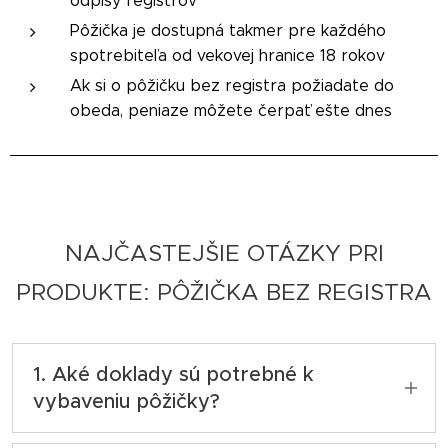
odpisy registrov
Pôžička je dostupná takmer pre každého
spotrebiteľa od vekovej hranice 18 rokov
Ak si o pôžičku bez registra požiadate do
obeda, peniaze môžete čerpať ešte dnes
NAJČASTEJŠIE OTÁZKY PRI
PRODUKTE: PÔŽIČKA BEZ REGISTRA
1.
Aké doklady sú potrebné k
vybaveniu pôžičky?
Dokladovanie pri produkte pôžičky bez