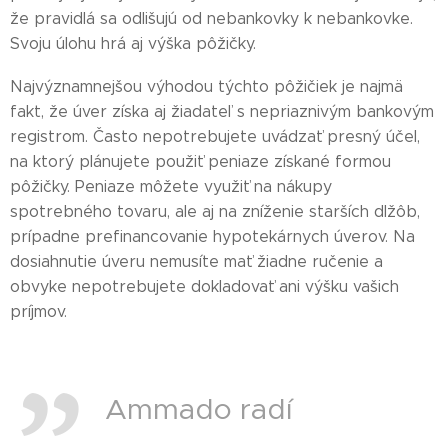
že pravidlá sa odlišujú od nebankovky k nebankovke.
Svoju úlohu hrá aj výška pôžičky.
Najvýznamnejšou výhodou týchto pôžičiek je najmä
fakt, že úver získa aj žiadateľ s nepriaznivým bankovým
registrom. Často nepotrebujete uvádzať presný účel,
na ktorý plánujete použiť peniaze získané formou
pôžičky. Peniaze môžete využiť na nákupy
spotrebného tovaru, ale aj na zníženie starších dlžôb,
prípadne prefinancovanie hypotekárnych úverov. Na
dosiahnutie úveru nemusíte mať žiadne ručenie a
obvyke nepotrebujete dokladovať ani výšku vašich
príjmov.
Ammado radí