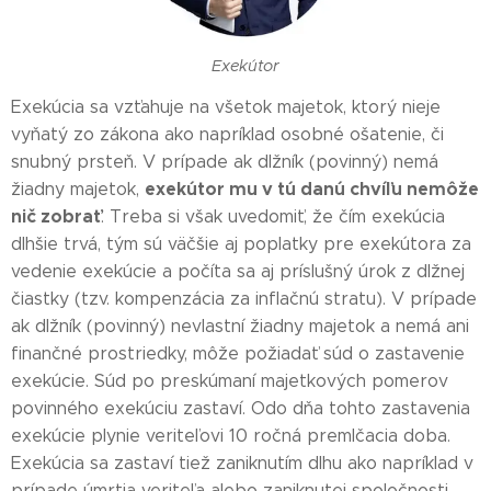
Exekútor
Exekúcia sa vzťahuje na všetok majetok, ktorý nieje
vyňatý zo zákona ako napríklad osobné ošatenie, či
snubný prsteň. V prípade ak dlžník (povinný) nemá
exekútor mu v tú danú chvíľu nemôže
žiadny majetok,
nič zobrať
. Treba si však uvedomiť, že čím exekúcia
dlhšie trvá, tým sú väčšie aj poplatky pre exekútora za
vedenie exekúcie a počíta sa aj príslušný úrok z dlžnej
čiastky (tzv. kompenzácia za inflačnú stratu). V prípade
ak dlžník (povinný) nevlastní žiadny majetok a nemá ani
finančné prostriedky, môže požiadať súd o zastavenie
exekúcie. Súd po preskúmaní majetkových pomerov
povinného exekúciu zastaví. Odo dňa tohto zastavenia
exekúcie plynie veriteľovi 10 ročná premlčacia doba.
Exekúcia sa zastaví tiež zaniknutím dlhu ako napríklad v
prípade úmrtia veriteľa alebo zaniknutej spoločnosti