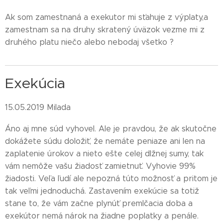
Ak som zamestnaná a exekutor mi sťahuje z výplaty,a
zamestnam sa na druhy skratený úväzok vezme mi z
druhého platu niečo alebo nebodaj všetko ?
Exekúcia
15.05.2019 Milada
Áno aj mne súd vyhovel. Ale je pravdou, že ak skutočne
dokážete súdu doložiť, že nemáte peniaze ani len na
zaplatenie úrokov a nieto ešte celej dlžnej sumy, tak
vám nemôže vašu žiadosť zamietnuť. Vyhovie 99%
žiadosti. Veľa ľudí ale nepozná túto možnosť a pritom je
tak veľmi jednoduchá. Zastavením exekúcie sa totiž
stane to, že vám začne plynúť premlčacia doba a
exekútor nemá nárok na žiadne poplatky a penále.