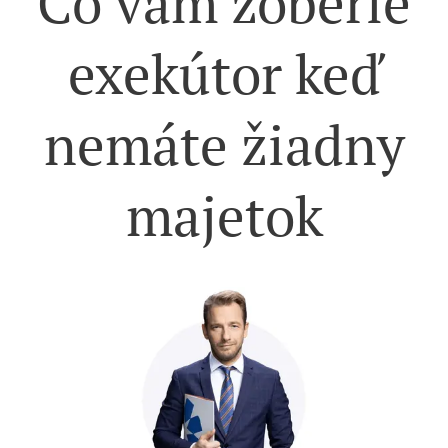
Čo vám zoberie
exekútor keď
nemáte žiadny
majetok