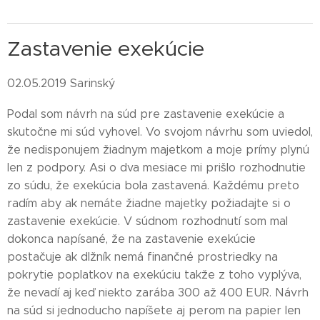
Zastavenie exekúcie
02.05.2019 Sarinský
Podal som návrh na súd pre zastavenie exekúcie a
skutočne mi súd vyhovel. Vo svojom návrhu som uviedol,
že nedisponujem žiadnym majetkom a moje prímy plynú
len z podpory. Asi o dva mesiace mi prišlo rozhodnutie
zo súdu, že exekúcia bola zastavená. Každému preto
radím aby ak nemáte žiadne majetky požiadajte si o
zastavenie exekúcie. V súdnom rozhodnutí som mal
dokonca napísané, že na zastavenie exekúcie
postačuje ak dlžník nemá finančné prostriedky na
pokrytie poplatkov na exekúciu takže z toho vyplýva,
že nevadí aj keď niekto zarába 300 až 400 EUR. Návrh
na súd si jednoducho napíšete aj perom na papier len