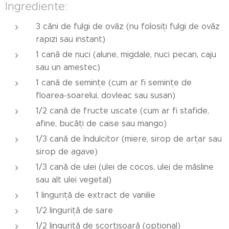
Ingrediente:
3 căni de fulgi de ovăz (nu folosiți fulgi de ovăz
rapizi sau instant)
1 cană de nuci (alune, migdale, nuci pecan, caju
sau un amestec)
1 cană de semințe (cum ar fi semințe de
floarea-soarelui, dovleac sau susan)
1/2 cană de fructe uscate (cum ar fi stafide,
afine, bucăți de caise sau mango)
1/3 cană de îndulcitor (miere, sirop de arțar sau
sirop de agave)
1/3 cană de ulei (ulei de cocos, ulei de măsline
sau alt ulei vegetal)
1 linguriță de extract de vanilie
1/2 linguriță de sare
1/2 linguriță de scorțișoară (opțional)