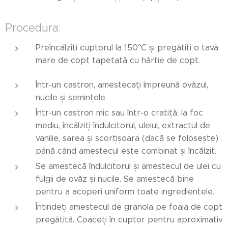
Procedura:
Preîncălziți cuptorul la 150°C și pregătiți o tavă
mare de copt tapetată cu hârtie de copt.
Într-un castron, amestecați împreună ovăzul,
nucile și semințele.
Într-un castron mic sau într-o cratiță, la foc
mediu, încălziți îndulcitorul, uleiul, extractul de
vanilie, sarea și scorțișoara (dacă se folosește)
până când amestecul este combinat și încălzit.
Se amestecă îndulcitorul și amestecul de ulei cu
fulgii de ovăz și nucile. Se amestecă bine
pentru a acoperi uniform toate ingredientele.
Întindeți amestecul de granola pe foaia de copt
pregătită. Coaceți în cuptor pentru aproximativ