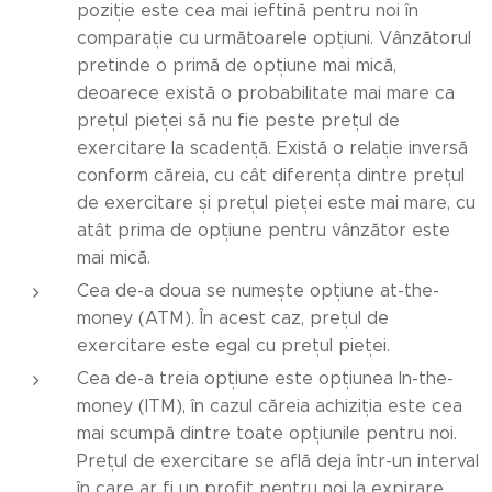
poziție este cea mai ieftină pentru noi în
comparație cu următoarele opțiuni. Vânzătorul
pretinde o primă de opțiune mai mică,
deoarece există o probabilitate mai mare ca
prețul pieței să nu fie peste prețul de
exercitare la scadență. Există o relație inversă
conform căreia, cu cât diferența dintre prețul
de exercitare și prețul pieței este mai mare, cu
atât prima de opțiune pentru vânzător este
mai mică.
Cea de-a doua se numește opțiune at-the-
money (ATM). În acest caz, prețul de
exercitare este egal cu prețul pieței.
Cea de-a treia opțiune este opțiunea In-the-
money (ITM), în cazul căreia achiziția este cea
mai scumpă dintre toate opțiunile pentru noi.
Prețul de exercitare se află deja într-un interval
în care ar fi un profit pentru noi la expirare,