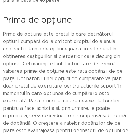
până la data de expirare.
Prima de opțiune
Prima de opțiune este prețul la care deținătorul
opțiunii cumpără de la emitent dreptul de a anula
contractul. Prima de opțiune joacă un rol crucial în
obținerea câștigurilor și pierderilor care decurg din
opțiune. Cel mai important factor care determină
valoarea primei de opțiune este rata dobânzii de pe
piață. Deținătorul unei opțiuni de cumpărare va plăti
doar prețul de exercitare pentru acțiunile suport în
momentul în care opțiunea de cumpărare este
exercitată. Până atunci, el nu are nevoie de fonduri
pentru a face achiziția și, prin urmare, le poate
împrumuta, ceea ce îi aduce o recompensă sub formă
de dobândă. O creștere a ratelor dobânzilor de pe
piață este avantajoasă pentru deținătorii de opțiuni de