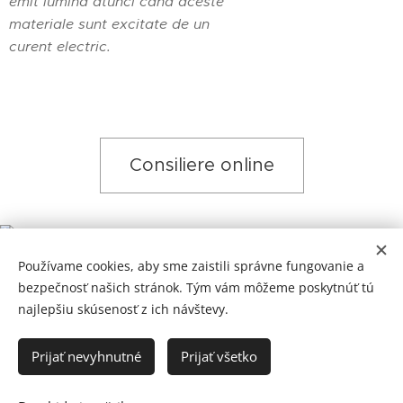
emit lumină atunci când aceste
materiale sunt excitate de un
curent electric.
Consiliere online
Používame cookies, aby sme zaistili správne fungovanie a
bezpečnosť našich stránok. Tým vám môžeme poskytnúť tú
najlepšiu skúsenosť z ich návštevy.
Prijať nevyhnutné
Prijať všetko