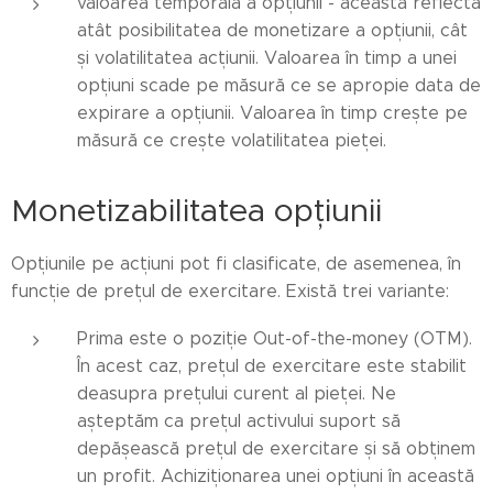
valoarea temporală a opțiunii - aceasta reflectă
atât posibilitatea de monetizare a opțiunii, cât
și volatilitatea acțiunii. Valoarea în timp a unei
opțiuni scade pe măsură ce se apropie data de
expirare a opțiunii. Valoarea în timp crește pe
măsură ce crește volatilitatea pieței.
Monetizabilitatea opțiunii
Opțiunile pe acțiuni pot fi clasificate, de asemenea, în
funcție de prețul de exercitare. Există trei variante:
Prima este o poziție Out-of-the-money (OTM).
În acest caz, prețul de exercitare este stabilit
deasupra prețului curent al pieței. Ne
așteptăm ca prețul activului suport să
depășească prețul de exercitare și să obținem
un profit. Achiziționarea unei opțiuni în această