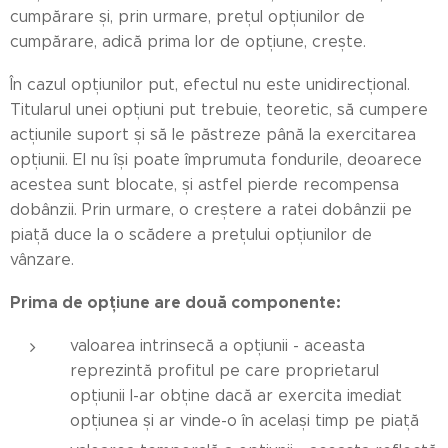
cumpărare și, prin urmare, prețul opțiunilor de
cumpărare, adică prima lor de opțiune, crește.
În cazul opțiunilor put, efectul nu este unidirecțional.
Titularul unei opțiuni put trebuie, teoretic, să cumpere
acțiunile suport și să le păstreze până la exercitarea
opțiunii. El nu își poate împrumuta fondurile, deoarece
acestea sunt blocate, și astfel pierde recompensa
dobânzii. Prin urmare, o creștere a ratei dobânzii pe
piață duce la o scădere a prețului opțiunilor de
vânzare.
Prima de opțiune are două componente:
valoarea intrinsecă a opțiunii - aceasta
reprezintă profitul pe care proprietarul
opțiunii l-ar obține dacă ar exercita imediat
opțiunea și ar vinde-o în același timp pe piață