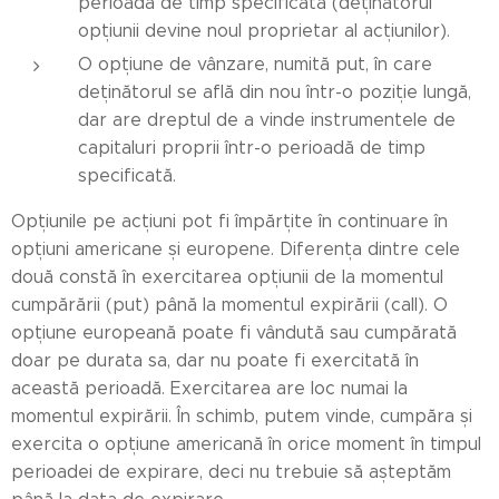
perioadă de timp specificată (deținătorul
opțiunii devine noul proprietar al acțiunilor).
O opțiune de vânzare, numită put, în care
deținătorul se află din nou într-o poziție lungă,
dar are dreptul de a vinde instrumentele de
capitaluri proprii într-o perioadă de timp
specificată.
Opțiunile pe acțiuni pot fi împărțite în continuare în
opțiuni americane și europene. Diferența dintre cele
două constă în exercitarea opțiunii de la momentul
cumpărării (put) până la momentul expirării (call). O
opțiune europeană poate fi vândută sau cumpărată
doar pe durata sa, dar nu poate fi exercitată în
această perioadă. Exercitarea are loc numai la
momentul expirării. În schimb, putem vinde, cumpăra și
exercita o opțiune americană în orice moment în timpul
perioadei de expirare, deci nu trebuie să așteptăm