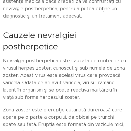
asistență medicală dacă credeți că vă confruntați cu
nevralgie postherpetică, pentru a putea obține un
diagnostic și un tratament adecvat.
Cauzele nevralgiei
postherpetice
Nevralgia postherpetică este cauzată de o infecție cu
virusul herpes zoster, cunoscut și sub numele de zona
zoster. Acest virus este același virus care provoacă
varicela. Odată ce ați avut varicelă, virusul rămâne
latent în organism și se poate reactiva mai târziu în
viață sub forma herpesului zoster.
Zona zoster este o erupție cutanată dureroasă care
apare pe o parte a corpului, de obicei pe trunchi,
spate sau față. Erupția este formată din vezicule mici,