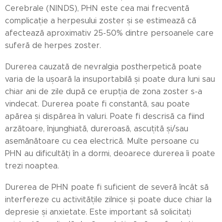
Cerebrale (NINDS), PHN este cea mai frecventă
complicație a herpesului zoster și se estimează că
afectează aproximativ 25-50% dintre persoanele care
suferă de herpes zoster.
Durerea cauzată de nevralgia postherpetică poate
varia de la ușoară la insuportabilă și poate dura luni sau
chiar ani de zile după ce erupția de zona zoster s-a
vindecat. Durerea poate fi constantă, sau poate
apărea și dispărea în valuri. Poate fi descrisă ca fiind
arzătoare, înjunghiată, dureroasă, ascuțită și/sau
asemănătoare cu cea electrică. Multe persoane cu
PHN au dificultăți în a dormi, deoarece durerea îi poate
trezi noaptea.
Durerea de PHN poate fi suficient de severă încât să
interfereze cu activitățile zilnice și poate duce chiar la
depresie și anxietate. Este important să solicitați