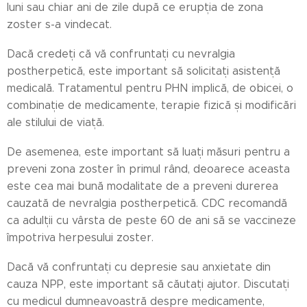
luni sau chiar ani de zile după ce erupția de zona
zoster s-a vindecat.
Dacă credeți că vă confruntați cu nevralgia
postherpetică, este important să solicitați asistență
medicală. Tratamentul pentru PHN implică, de obicei, o
combinație de medicamente, terapie fizică și modificări
ale stilului de viață.
De asemenea, este important să luați măsuri pentru a
preveni zona zoster în primul rând, deoarece aceasta
este cea mai bună modalitate de a preveni durerea
cauzată de nevralgia postherpetică. CDC recomandă
ca adulții cu vârsta de peste 60 de ani să se vaccineze
împotriva herpesului zoster.
Dacă vă confruntați cu depresie sau anxietate din
cauza NPP, este important să căutați ajutor. Discutați
cu medicul dumneavoastră despre medicamente,