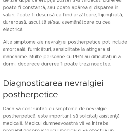
de zile după ce erupția zoster s-a vindecat. Durerea
poate fi constantă, sau poate apărea și dispărea în
valuri. Poate fi descrisă ca fiind arzătoare, înjunghiată,
dureroasă, ascuțită și/sau asemănătoare cu cea
electrică.
Alte simptome ale nevralgiei postherpetice pot include
amorțeală, furnicături, sensibilitate la atingere și
mâncărime. Multe persoane cu PHN au dificultăți în a
dormi, deoarece durerea îi poate trezi noaptea.
Diagnosticarea nevralgiei
postherpetice
Dacă vă confruntați cu simptome de nevralgie
postherpetică, este important să solicitați asistență
medicală. Medicul dumneavoastră vă va întreba
probabil despre istoricul medical și va efectua un