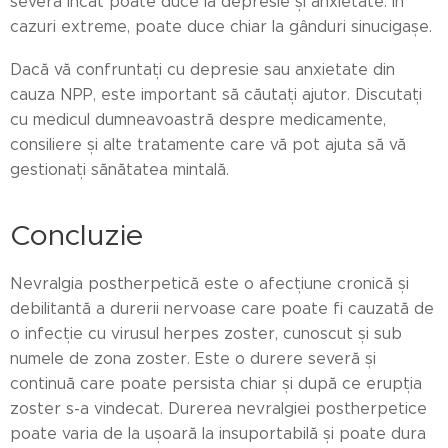
severă încât poate duce la depresie și anxietate. În
cazuri extreme, poate duce chiar la gânduri sinucigașe.
Dacă vă confruntați cu depresie sau anxietate din
cauza NPP, este important să căutați ajutor. Discutați
cu medicul dumneavoastră despre medicamente,
consiliere și alte tratamente care vă pot ajuta să vă
gestionați sănătatea mintală.
Concluzie
Nevralgia postherpetică este o afecțiune cronică și
debilitantă a durerii nervoase care poate fi cauzată de
o infecție cu virusul herpes zoster, cunoscut și sub
numele de zona zoster. Este o durere severă și
continuă care poate persista chiar și după ce erupția
zoster s-a vindecat. Durerea nevralgiei postherpetice
poate varia de la ușoară la insuportabilă și poate dura