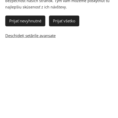
bezpečnosť našich stránok. Tým vám môžeme poskytnúť tú
najlepšiu skúsenosť z ich návštevy.
Prijať nevyhnutné
Prijať všetko
Deschideți setările avansate
© 2012 - 2023 AMMADO
Cookie-uri
Selectează
Slovenčina
Română