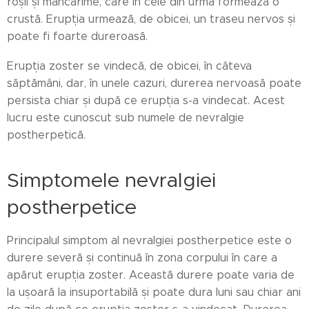
roșii și mâncărime, care în cele din urmă formează o
crustă. Erupția urmează, de obicei, un traseu nervos și
poate fi foarte dureroasă.
Erupția zoster se vindecă, de obicei, în câteva
săptămâni, dar, în unele cazuri, durerea nervoasă poate
persista chiar și după ce erupția s-a vindecat. Acest
lucru este cunoscut sub numele de nevralgie
postherpetică.
Simptomele nevralgiei
postherpetice
Principalul simptom al nevralgiei postherpetice este o
durere severă și continuă în zona corpului în care a
apărut erupția zoster. Această durere poate varia de
la ușoară la insuportabilă și poate dura luni sau chiar ani